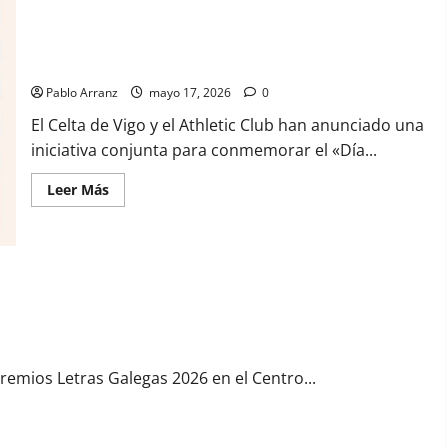
3
años
de
Celta y Athletic Club unidos por el “Día das Letras Galegas”
cárcel
para
con acciones culturales.
dos
acusados
Pablo Arranz
mayo 17, 2026
0
por
apropiarse
El Celta de Vigo y el Athletic Club han anunciado una
de
más
iniciativa conjunta para conmemorar el «Día...
de
136.000
euros
Leer
Leer Más
de
más
la
acerca
venta
de
de
Celta
una
y
casa
Athletic
en
Club
as celebraciones del Día das Letras Galegas en el Centro Galego de
Baiona.
unidos
por
el
“Día
das
Letras
Premios Letras Galegas 2026 en el Centro...
Galegas”
con
acciones
culturales.