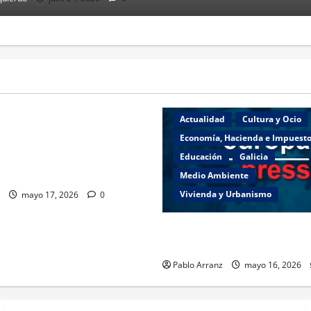
Ocio
Deportes
Galicia
Actualidad
Cultura y Ocio
 de Presidencia, Justicia y
 une a las celebraciones del
Economía, Hacienda e Impuest
ras Galegas en el Centro
Educación
Galicia
vellaneda.
Medio Ambiente
Vivienda y Urbanismo
mayo 17, 2026
0
Es necesario aumentar el esf
partir de ahora.
Pablo Arranz
mayo 16, 2026