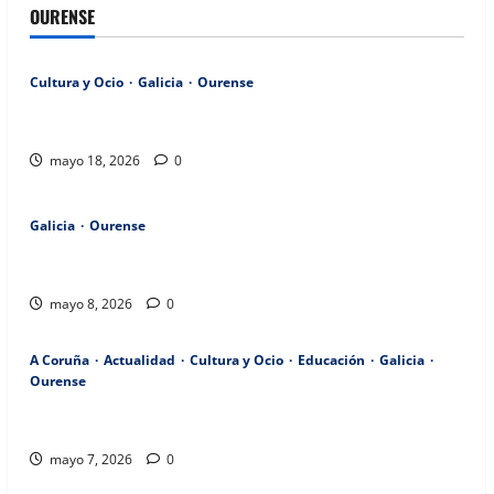
OURENSE
Cultura y Ocio
Galicia
Ourense
Villaverde resalta la importancia del sector logístico en la
distribución de los productos del mar gallegos.
mayo 18, 2026
0
Galicia
Ourense
A Xunta se reúne con el concello de Trasmiras para mejorar
infraestructuras rurales
mayo 8, 2026
0
A Coruña
Actualidad
Cultura y Ocio
Educación
Galicia
Ourense
La conselleira destaca la rebaja en la tributación del
contrato vitalicio para ayudar a quienes necesitan cuidados.
mayo 7, 2026
0