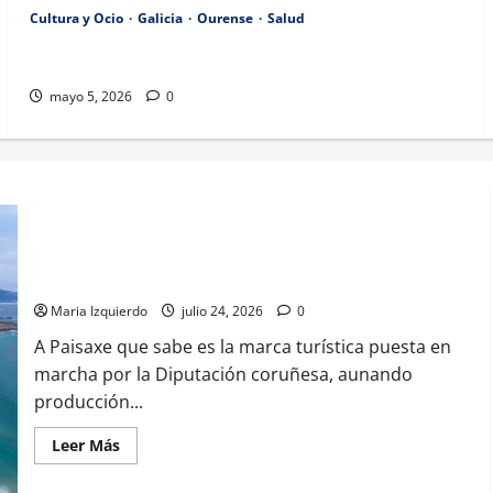
Cultura y Ocio
Galicia
Ourense
Salud
La Xunta y el Concello de Celanova colaboran en la mejora
de infraestructuras rurales. Diego Calvo asiste a la reunión.
mayo 5, 2026
0
A Paisaxe que sabe difunde la cultura y patrimonio de la
provincia de A Coruña a través de su gastronomía
Maria Izquierdo
julio 24, 2026
0
A Paisaxe que sabe es la marca turística puesta en
marcha por la Diputación coruñesa, aunando
producción...
Leer
Leer Más
más
acerca
de