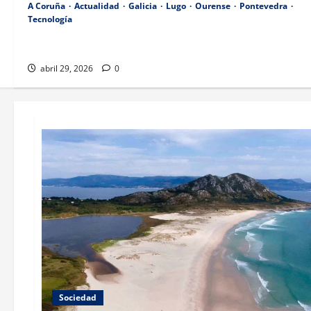
A Coruña
Actualidad
Galicia
Lugo
Ourense
Pontevedra
Tecnología
Políticas de la Xunta para el bienestar de los mayores y el
envejecimiento en Arxentina.
abril 29, 2026
0
Sociedad