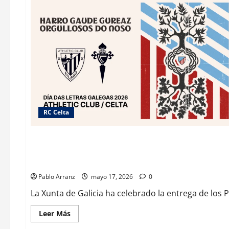
RC Celta
Cultura y Ocio
Deportes
Galicia
El consejero de Presidencia, Justicia y Deportes se une a l
Avellaneda.
Pablo Arranz
mayo 17, 2026
0
La Xunta de Galicia ha celebrado la entrega de los 
Leer
Leer Más
más
acerca