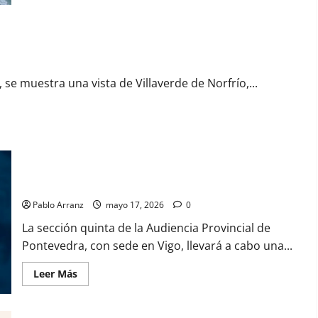
A
Paisaxe
que
sabe
distribución de los productos del mar gallegos.
difunde
la
cultura
y
se muestra una vista de Villaverde de Norfrío,...
patrimonio
de
la
provincia
de
A
Coruña
a
través
Piden 3 años de cárcel para dos acusados por apropiarse de
de
más de 136.000 euros de la venta de una casa en Baiona.
su
gastronomía
Pablo Arranz
mayo 17, 2026
0
La sección quinta de la Audiencia Provincial de
Pontevedra, con sede en Vigo, llevará a cabo una...
Leer
Leer Más
más
acerca
de
Piden