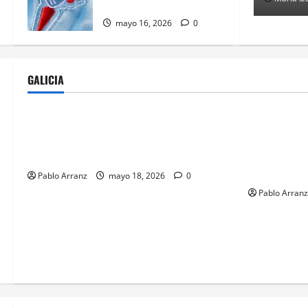
Galicia Diciembre»
mayo 16, 2026
0
GALICIA
Cultura y Ocio
Galicia
Ourense
Cultura y 
Villaverde resalta la importancia del
El consejero
sector logístico en la distribución de los
Deportes se
productos del mar gallegos.
Día das Let
Galego de A
Pablo Arranz
mayo 18, 2026
0
Pablo Arranz