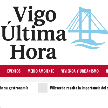
EVENTOS
MEDIO AMBIENTE
VIVIENDA Y URBANISMO
N
nomía
Villaverde resalta la importancia del sector logíst
A