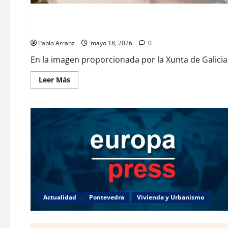
Cultura y Ocio
Galicia
Ourense
Villaverde resalta la importancia del sector logístico en la 
Pablo Arranz
mayo 18, 2026
0
En la imagen proporcionada por la Xunta de Galicia, 
Leer
Leer Más
más
acerca
de
Villaverde
resalta
la
importancia
del
sector
logístico
en
la
distribución
de
los
productos
Actualidad
Pontevedra
Vivienda y Urbanismo
del
mar
gallegos.