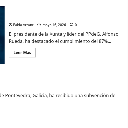
Es necesario aumentar el esfuerzo a partir de ahora.
Pablo Arranz
mayo 16, 2026
0
El presidente de la Xunta y líder del PPdeG, Alfonso
Rueda, ha destacado el cumplimiento del 87%...
Leer
Leer Más
más
acerca
de
Es
necesario
aumentar
aestructuras rurales de Ribadumia.
el
esfuerzo
a
partir
 de Pontevedra, Galicia, ha recibido una subvención de
de
ahora.