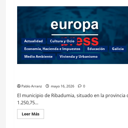
de
El
consejero
de
Presidencia,
Justicia
y
Deportes
se
une
Actualidad
Cultura y Ocio
a
las
Economía, Hacienda e Impuestos
Educación
Galicia
celebraciones
del
Medio Ambiente
Vivienda y Urbanismo
Día
Galicia
Pontevedra
das
Letras
Galegas
en
Medio Rural invierte más de 600 mil euros en mejorar infr
el
Centro
Pablo Arranz
mayo 16, 2026
0
Galego
de
El municipio de Ribadumia, situado en la provincia
Avellaneda.
1.250,75...
Leer
Leer Más
más
acerca
de