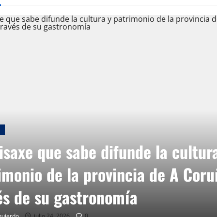
y Ocio
Galicia
Ourense
averde resalta la importancia del
or logístico en la distribución de
uctos del mar gallegos.
ranz
mayo 18, 2026
0