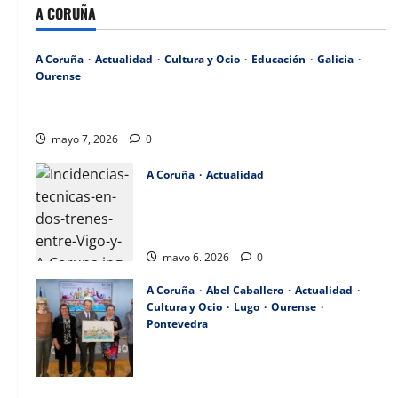
A CORUÑA
A Coruña
Actualidad
Cultura y Ocio
Educación
Galicia
Ourense
La conselleira destaca la rebaja en la tributación del
contrato vitalicio para ayudar a quienes necesitan cuidados.
mayo 7, 2026
0
A Coruña
Actualidad
Incidencias técnicas en dos trenes entre
Vigo y A Coruña causan retrasos en el eje
atlántico.
mayo 6, 2026
0
A Coruña
Abel Caballero
Actualidad
Cultura y Ocio
Lugo
Ourense
Pontevedra
Concerto das Letras Galegas
homenaxeará a Begoña Caamaño en Vigo
mayo 5, 2026
0