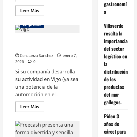
gastronomí
Leer
Leer Más
a
más
acerca
de
Empresas
Villaverde
La
app
resalta la
Freecash
Agencia SEO en Vigo: para
de
importancia
Almedia
empresas y negocios locales
del sector
lidera
los
logístico en
Constanza Sanchez
enero 7,
rankings
globales
2026
0
la
de
la
distribución
Si su compañía desarrolla
App
de los
su actividad en Vigo (ya sea
Store
de
productos
una potencia de la
iOS
en
del mar
automoción en el...
español
gallegos.
Leer
Leer Más
más
acerca
Piden 3
de
años de
Agencia
SEO
cárcel para
en
Vigo: