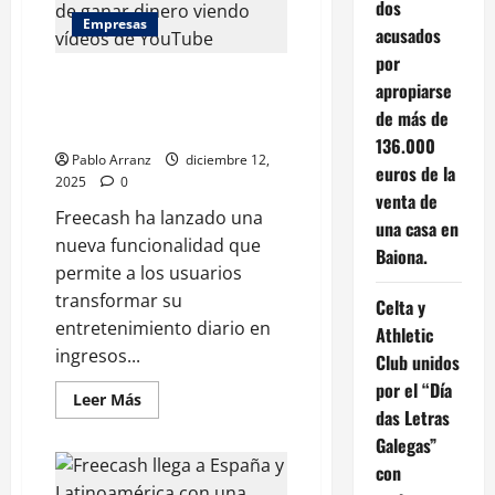
dos
para
Empresas
empresas
acusados
y
negocios
por
locales
Freecash: Gana dinero viendo
apropiarse
vídeos de YouTube de forma
de más de
divertida y sencilla
136.000
Pablo Arranz
diciembre 12,
euros de la
2025
0
venta de
Freecash ha lanzado una
una casa en
nueva funcionalidad que
Baiona.
permite a los usuarios
transformar su
Celta y
entretenimiento diario en
Athletic
ingresos...
Club unidos
por el “Día
Leer
Leer Más
más
das Letras
acerca
Galegas”
de
Freecash:
con
Gana
dinero