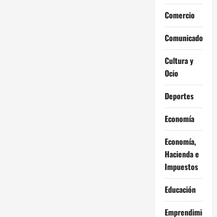
y
Relaciones
Comercio
Públicas
de
forma
Comunicados
innovadora
Cultura y
Ocio
Deportes
Economía
Economía,
Hacienda e
Impuestos
Educación
Emprendimiento