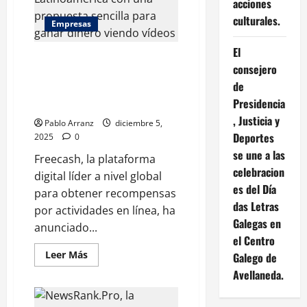
acciones
viendo
vídeos
culturales.
Empresas
de
YouTube
de
El
forma
Freecash llega a España y
divertida
consejero
Latinoamérica con una
y
sencilla
de
propuesta para ganar dinero
Presidencia
viendo vídeos en español
, Justicia y
Pablo Arranz
diciembre 5,
Deportes
2025
0
se une a las
Freecash, la plataforma
celebracion
digital líder a nivel global
es del Día
para obtener recompensas
das Letras
por actividades en línea, ha
Galegas en
anunciado...
el Centro
Leer
Leer Más
Galego de
más
acerca
Avellaneda.
de
Freecash
llega