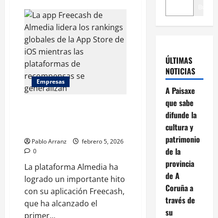
Buscar
ÚLTIMAS
NOTICIAS
Empresas
A Paisaxe
que sabe
La app Freecash de Almedia
difunde la
lidera los rankings globales de
cultura y
la App Store de iOS en español
patrimonio
Pablo Arranz
febrero 5, 2026
de la
0
provincia
La plataforma Almedia ha
de A
logrado un importante hito
Coruña a
con su aplicación Freecash,
través de
que ha alcanzado el
su
primer...