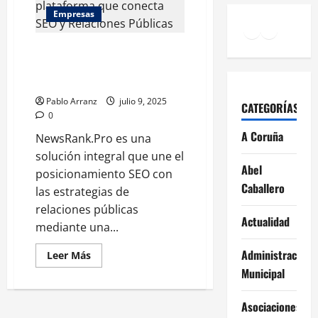
a
Empresas
España
Facebook
Instagr
YouTu
y
Latinoamérica
con
NewsRank.Pro: Conectando SEO
una
propuesta
y Relaciones Públicas de forma
para
innovadora
ganar
dinero
Pablo Arranz
julio 9, 2025
viendo
CATEGORÍAS
vídeos
0
en
español
A Coruña
NewsRank.Pro es una
solución integral que une el
Abel
posicionamiento SEO con
Caballero
las estrategias de
relaciones públicas
Actualidad
mediante una...
Administración
Leer
Leer Más
más
Municipal
acerca
de
NewsRank.Pro:
Conectando
Asociaciones
SEO