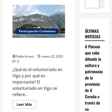
Buscar
ÚLTIMAS
Participación Ciudadana
NOTICIAS
Voluntariado en Vigo: guía para
A Paisaxe
participar y hacer la diferencia
que sabe
Pablo Arranz
enero 22, 2025
difunde la
0
cultura y
¿Qué es el voluntariado en
patrimonio
Vigo y por qué es
de la
importante? El
provincia
voluntariado en Vigo se
de A
refiere...
Coruña a
través de
Leer
Leer Más
más
su
acerca