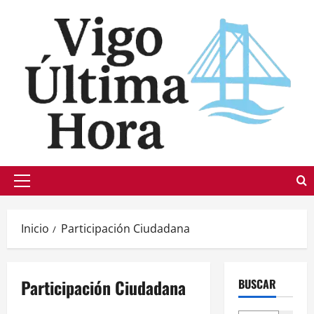
Saltar
al
contenido
Menú
principal
Inicio
Participación Ciudadana
Participación Ciudadana
BUSCAR