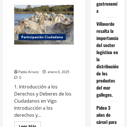
gastronomí
de
Voluntariado
a
en
Vigo:
guía
para
Villaverde
participar
resalta la
y
hacer
importancia
Participación Ciudadana
la
diferencia
del sector
Derechos y deberes como
logístico en
ciudadano en Vigo: lo que
la
necesitas saber
distribución
Pablo Arranz
enero 6, 2025
de los
0
productos
1. Introducción a los
del mar
Derechos y Deberes de los
gallegos.
Ciudadanos en Vigo
Piden 3
Introducción a los
años de
derechos y...
cárcel para
Leer
Leer Más