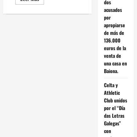
dos
más
acerca
acusados
de
Derechos
por
y
apropiarse
deberes
como
de más de
ciudadano
en
136.000
Vigo:
lo
euros de la
que
necesitas
venta de
saber
una casa en
Baiona.
Celta y
Athletic
Club unidos
por el “Día
das Letras
Galegas”
con