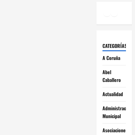
Facebook
Instagr
YouTu
CATEGORÍAS
A Coruña
Abel
Caballero
Actualidad
Administración
Municipal
Asociaciones