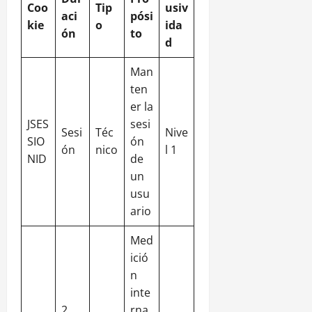
Coo
Tip
usiv
aci
pósi
kie
o
ida
ón
to
d
Man
ten
er la
JSES
sesi
Sesi
Téc
Nive
SIO
ón
ón
nico
l 1
NID
de
un
usu
ario
Med
ició
n
inte
2
rna