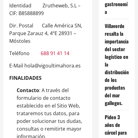
gastronomí
Identidad Zrutheweb, S.L –
a
CIF: B85888899
Dir. Postal Calle América SN,
Villaverde
Parque Zarauz 4, 4ºE 28931 –
resalta la
Móstoles
importancia
del sector
Teléfono
688 91 41 14
logístico en
la
E-Mail hola@vigoultimahora.es
distribución
FINALIDADES
de los
productos
Contacto
: A través del
del mar
formulario de contacto
gallegos.
establecido en el Sitio Web,
trataremos tus datos, para
Piden 3
poder solucionar tus dudas,
años de
consultas o remitirte mayor
cárcel para
información.