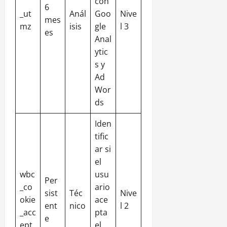
con
6
_ut
Anál
Goo
Nive
mes
mz
isis
gle
l 3
es
Anal
ytic
s y
Ad
Wor
ds
Iden
tific
ar si
el
wbc
usu
Per
_co
ario
sist
Téc
Nive
okie
ace
ent
nico
l 2
_acc
pta
e
ept
el