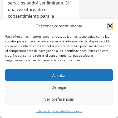
servicios podrá ser limitado. Si
una vez otorgado el
consentimiento para la
recepción de cookies, se
Gestionar consentimiento
desease retirar este, se deberán
eliminar aquellas almacenadas
Para ofrecer las mejores experiencias, utilizamos tecnologías como las
cookies para almacenar y/o acceder a la información del dispositivo. El
en el equipo del usuario, a
consentimiento de estas tecnologías nos permitirá procesar datos como
través de las opciones de los
el comportamiento de navegación o las identificaciones únicas en este
diferentes navegadores.
sitio. No consentir o retirar el consentimiento, puede afectar
negativamente a ciertas características y funciones.
¿Qué puedo hacer con las
cookies?
Aceptar
Las cookies pueden ser
Denegar
borradas, aceptadas o
Ver preferencias
bloqueadas, según desee, para
esto solo debe configurar
Política de privacidad
Aviso legal
convenientemente el navegador