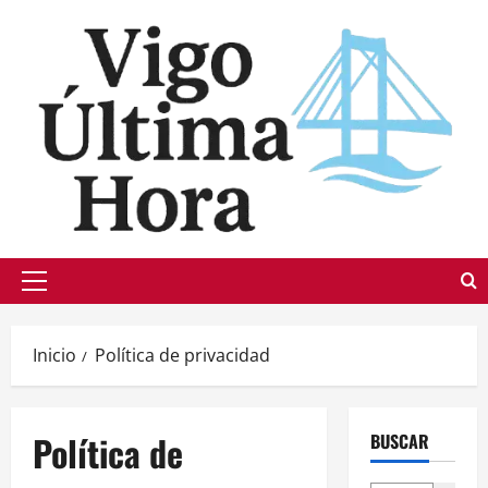
Saltar
al
contenido
Menú
principal
Inicio
Política de privacidad
Política de
BUSCAR