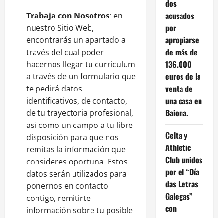
dos
acusados
Trabaja con Nosotros
: en
por
nuestro Sitio Web,
apropiarse
encontrarás un apartado a
de más de
través del cual poder
136.000
hacernos llegar tu curriculum
euros de la
a través de un formulario que
venta de
te pedirá datos
una casa en
identificativos, de contacto,
Baiona.
de tu trayectoria profesional,
así como un campo a tu libre
Celta y
disposición para que nos
Athletic
remitas la información que
Club unidos
consideres oportuna. Estos
por el “Día
datos serán utilizados para
das Letras
ponernos en contacto
Galegas”
contigo, remitirte
con
información sobre tu posible