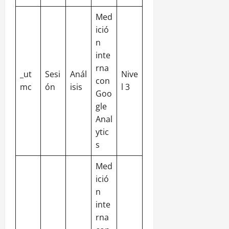
Med
ició
n
inte
rna
_ut
Sesi
Anál
Nive
con
mc
ón
isis
l 3
Goo
gle
Anal
ytic
s
Med
ició
n
inte
rna