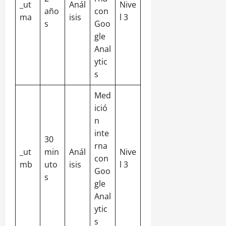
_ut
Anál
Nive
año
con
ma
isis
l 3
s
Goo
gle
Anal
ytic
s
Med
ició
n
inte
30
rna
_ut
min
Anál
Nive
con
mb
uto
isis
l 3
Goo
s
gle
Anal
ytic
s