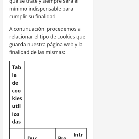
que se trate y siempre será el
mínimo indispensable para
cumplir su finalidad.
A continuación, procedemos a
relacionar el tipo de cookies que
guarda nuestra página web y la
finalidad de las mismas:
Tab
la
de
coo
kies
util
iza
das
Intr
Dur
Pro