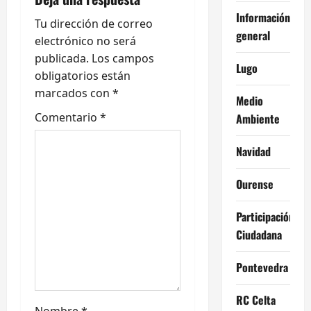
Información
n
Tu dirección de correo
general
electrónico no será
d
publicada.
Los campos
Lugo
e
obligatorios están
marcados con
*
Medio
e
Comentario
*
Ambiente
n
Navidad
t
Ourense
r
Participación
a
Ciudadana
d
Pontevedra
a
RC Celta
Nombre
*