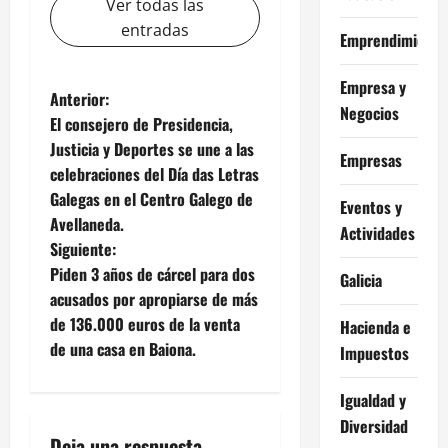
Ver todas las
entradas
Emprendimiento
Empresa y
N
Anterior:
Negocios
El consejero de Presidencia,
a
Justicia y Deportes se une a las
Empresas
celebraciones del Día das Letras
v
Galegas en el Centro Galego de
Eventos y
e
Avellaneda.
Actividades
Siguiente:
g
Piden 3 años de cárcel para dos
Galicia
acusados por apropiarse de más
a
de 136.000 euros de la venta
Hacienda e
c
de una casa en Baiona.
Impuestos
i
Igualdad y
Diversidad
ó
Deja una respuesta