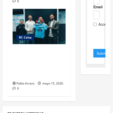
0
RC Celta
«Gracias por la oportunidad,
pensando en la próxima
temporada»[embed]https://
www.youtube.com/watch?
v=PmEdqD7H4OY[/embed]
Pablo Arranz
mayo 15, 2026
0