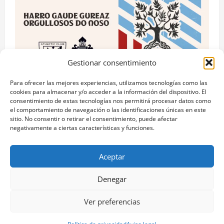
Gestionar consentimiento
Para ofrecer las mejores experiencias, utilizamos tecnologías como las
cookies para almacenar y/o acceder a la información del dispositivo. El
consentimiento de estas tecnologías nos permitirá procesar datos como
RC Celta
el comportamiento de navegación o las identificaciones únicas en este
sitio. No consentir o retirar el consentimiento, puede afectar
Celta y Athletic Club unidos por el “Día das Letras
negativamente a ciertas características y funciones.
Galegas” con acciones culturales.
Pablo Arranz
mayo 17, 2026
0
Aceptar
Denegar
Aviso legal
Política de privacidad
Ver preferencias
Copyright © Todos los derechos reservados.
|