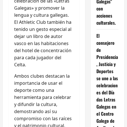
celebración de las «Letras
Galegas”
Galegas» y promover la
con
lengua y cultura gallegas.
acciones
El Athletic Club también ha
culturales.
tenido un gesto especial al
El
dejar un libro de autor
consejero
vasco en las habitaciones
de
del hotel de concentración
Presidencia
para cada jugador del
, Justicia y
Celta.
Deportes
Ambos clubes destacan la
se une a las
importancia de usar el
celebracion
deporte como una
es del Día
herramienta para celebrar
das Letras
y difundir la cultura,
Galegas en
demostrando así su
el Centro
compromiso con las raíces
Galego de
y el patrimonio cultural.