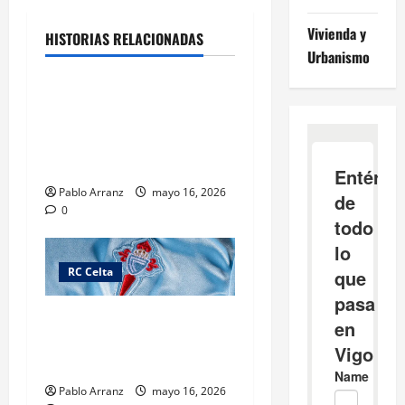
Vivienda y
HISTORIAS RELACIONADAS
RC Celta
Urbanismo
Términos y condiciones del
concurso «Xogador Estrella
Galicia Diciembre 2026» –
RC Celta.
Pablo Arranz
mayo 16, 2026
0
RC Celta
Ganadores Promoción
«Premio Xogador Estrella
Galicia Diciembre»
Pablo Arranz
mayo 16, 2026