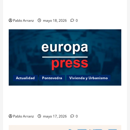
Villaverde resalta la importancia del sector logístico
en la distribución de los productos del mar gallegos.
Pablo Arranz
mayo 18, 2026
0
Actualidad
Pontevedra
Vivienda y Urbanismo
Piden 3 años de cárcel para dos acusados por
apropiarse de más de 136.000 euros de la venta de
una casa en Baiona.
Pablo Arranz
mayo 17, 2026
0