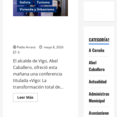
garantías
Galicia
Turismo
para
el
Facebook
Instagr
YouTu
Vivienda y Urbanismo
programa
de
auxiliares
de
La política se basa en caminar
convivencia.
junto a la gente para lograr
cambios significativos en la
CATEGORÍAS
ciudad.
Pablo Arranz
mayo 8, 2026
A Coruña
0
El alcalde de Vigo, Abel
Abel
Caballero, ofreció esta
Caballero
mañana una conferencia
titulada «Vigo: La
Actualidad
transformación total de...
Administración
Leer
Leer Más
Municipal
más
Galicia
Turismo
acerca
de
La
Asociaciones
política
La Xunta impulsa la valorización