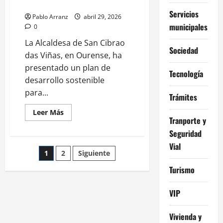
de
del talento audiovisual gallego.
arte
Servicios
urbano
Pablo Arranz
abril 29, 2026
en
municipales
0
Vigo
con
La Alcaldesa de San Cibrao
15
Sociedad
nuevos
das Viñas, en Ourense, ha
murales
presentado un plan de
Tecnología
desarrollo sostenible
para...
Trámites
Leer
Leer Más
más
Tranporte y
acerca
Seguridad
de
López
Vial
Campos
Paginación
1
2
Siguiente
destaca
‘Así
chegou
Turismo
de
a
noite’
como
entradas
VIP
muestra
del
talento
Vivienda y
audiovisual