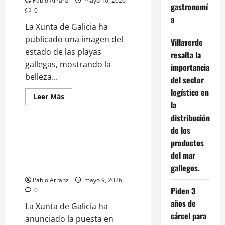
Pablo Arranz
mayo 10, 2026
los
gastronomí
0
ingenieros
a
agrícolas
La Xunta de Galicia ha
en
la
publicado una imagen del
modernización
Villaverde
del
estado de las playas
resalta la
campo
gallego.
gallegas, mostrando la
importancia
belleza...
del sector
logístico en
Economía, Hacienda e Impuestos
Leer
Leer Más
más
la
Galicia
Turismo
acerca
distribución
de
Ángeles
de los
Vázquez
Gómez Caamaño destaca
visita
productos
compromiso Xunta con empleo
la
Festa
del mar
estable en sanidad pública con
do
exámenes para 1.980 plazas.
Melindre
gallegos.
e
Pablo Arranz
da
mayo 9, 2026
Repostería
Piden 3
0
Tradicional
da
años de
La Xunta de Galicia ha
Terra
cárcel para
de
anunciado la puesta en
Melide