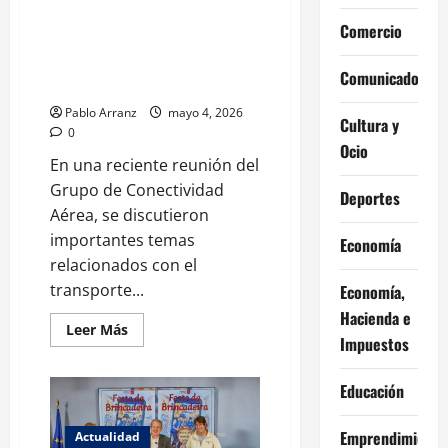
se
de la ostra rizada con el
basa
Comercio
en
proyecto ‘Ostras do Ártabro’
caminar
para dinamizar la economía
junto
Comunicados
a
local.
la
gente
Pablo Arranz
mayo 4, 2026
para
Cultura y
0
lograr
cambios
Ocio
significativos
En una reciente reunión del
en
Grupo de Conectividad
la
Deportes
ciudad.
Aérea, se discutieron
importantes temas
Economía
relacionados con el
transporte...
Economía,
Hacienda e
Leer
Leer Más
Impuestos
más
acerca
de
La
Educación
Xunta
impulsa
la
Emprendimiento
Actualidad
valorización