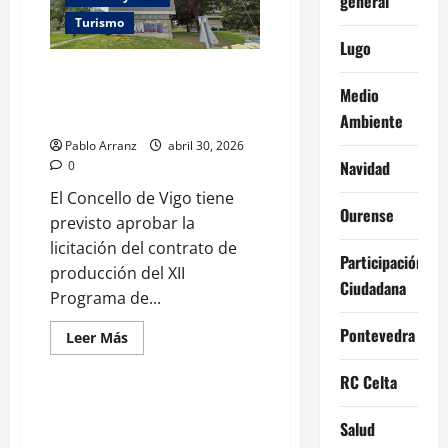
general
artesanía
y
Turismo
gastronomía
Lugo
para
todos.
Ampliación de la colección de
Medio
arte urbano en Vigo con 15
nuevos murales
Ambiente
Pablo Arranz
abril 30, 2026
Navidad
0
El Concello de Vigo tiene
Ourense
previsto aprobar la
licitación del contrato de
Participación
producción del XII
Ciudadana
Programa de...
Pontevedra
Galicia
Ourense
Leer
Leer Más
más
Turismo
acerca
de
RC Celta
Ampliación
de
López Campos destaca ‘Así
la
Salud
chegou a noite’ como muestra
colección