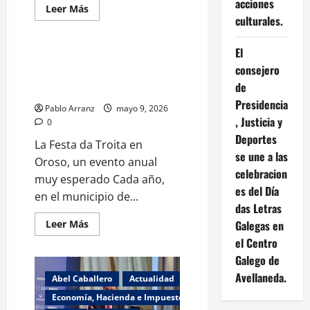
acciones
Leer
Leer Más
más
culturales.
Galicia
Turismo
acerca
de
La
El
XXXI
La Xunta pide al Gobierno
Mostra
consejero
garantías para el programa de
de
Viños
de
auxiliares de convivencia.
da
Presidencia
Ribeira
Pablo Arranz
mayo 9, 2026
Sacra
, Justicia y
0
de
Pantón
Deportes
La Festa da Troita en
destaca
en
se une a las
Oroso, un evento anual
la
celebracion
promoción
muy esperado Cada año,
de
es del Día
su
en el municipio de...
calidad
das Letras
diferenciada
y
Leer
Leer Más
Galegas en
la
más
de
el Centro
acerca
la
de
Galego de
región.
La
Xunta
Avellaneda.
Abel Caballero
Actualidad
pide
al
Economía, Hacienda e Impuestos
Gobierno