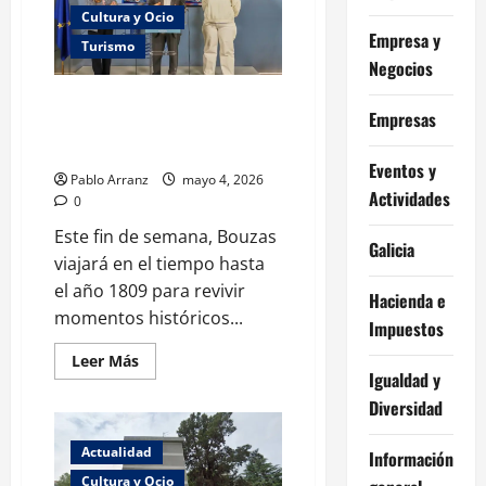
de
Cultura y Ocio
la
Empresa y
ostra
Turismo
rizada
Negocios
con
el
proyecto
La Brincadeira en Bouzas:
‘Ostras
Empresas
música, artesanía y gastronomía
do
Ártabro’
para todos.
para
Eventos y
dinamizar
Pablo Arranz
mayo 4, 2026
la
Actividades
0
economía
local.
Este fin de semana, Bouzas
Galicia
viajará en el tiempo hasta
el año 1809 para revivir
Hacienda e
momentos históricos...
Impuestos
Leer
Leer Más
más
Igualdad y
acerca
de
Diversidad
La
Brincadeira
en
Actualidad
Información
Bouzas:
música,
Cultura y Ocio