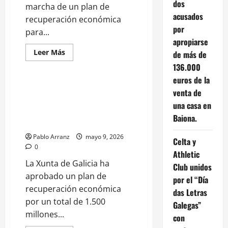
dos
marcha de un plan de
acusados
recuperación económica
por
para...
apropiarse
Economía, Hacienda e Impuestos
Leer
Leer Más
de más de
más
Galicia
Turismo
acerca
136.000
de
euros de la
Gómez
Caamaño
La XXXI Mostra de Viños da
venta de
destaca
Ribeira Sacra de Pantón destaca
compromiso
una casa en
Xunta
en la promoción de su calidad
con
Baiona.
diferenciada y la de la región.
empleo
estable
Pablo Arranz
en
mayo 9, 2026
Celta y
sanidad
0
pública
Athletic
con
La Xunta de Galicia ha
exámenes
Club unidos
para
aprobado un plan de
por el “Día
1.980
plazas.
recuperación económica
das Letras
por un total de 1.500
Galegas”
millones...
con