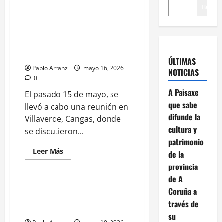
Buscar
María José Gómez destaca la
importancia de los ingenieros
agrícolas en la modernización
del campo gallego.
ÚLTIMAS
Pablo Arranz
mayo 16, 2026
NOTICIAS
0
A Paisaxe
El pasado 15 de mayo, se
que sabe
llevó a cabo una reunión en
difunde la
Villaverde, Cangas, donde
cultura y
se discutieron...
Galicia
patrimonio
Medio Ambiente
Leer
Leer Más
de la
más
Turismo
acerca
provincia
de
de A
María
José
Ángeles Vázquez visita la Festa
Coruña a
Gómez
do Melindre e da Repostería
destaca
través de
la
Tradicional da Terra de Melide
importancia
su
de