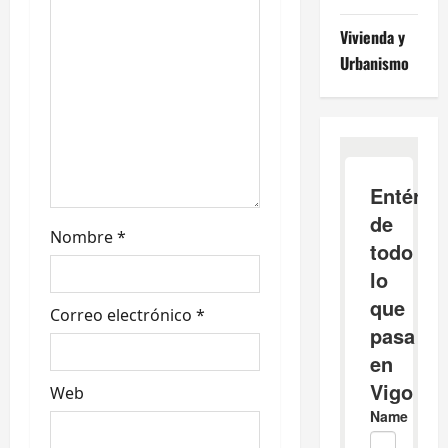
t
Vivienda y
Urbanismo
r
a
d
a
s
Nombre
*
Correo electrónico
*
Web