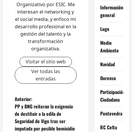
Organizativo por ESIC. Me
Información
interesan el networking y
general
el social media, y enfoco mi
desarrollo profesional en la
Lugo
gestión del talento y la
transformación
Medio
organizativa.
Ambiente
Visitar el sitio web
Navidad
Ver todas las
Ourense
entradas
Participación
N
Anterior:
Ciudadana
PP y BNG reiteran la exigencia
a
Pontevedra
de destituir a la edila de
Seguridad de Vigo tras ser
v
RC Celta
imputada por posible homicidio