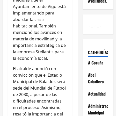
medidas que el
Avellaneda.
Ayuntamiento de Vigo está
implementando para
abordar la crisis
Facebook
Instagr
YouTu
habitacional. También
mencionó los avances en
materia de movilidad y la
importancia estratégica de
la empresa Stellantis para
CATEGORÍAS
la economía local.
A Coruña
El alcalde anunció con
Abel
convicción que el Estadio
Caballero
Municipal de Balaídos será
sede del Mundial de Fútbol
Actualidad
de 2030, a pesar de las
dificultades encontradas
Administración
en el proceso. Asimismo,
Municipal
resaltó la importancia del