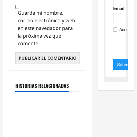
Guarda mi nombre,
correo electrónico y web
en este navegador para
la próxima vez que
comente.
Cultura y Ocio
Galicia
HISTORIAS RELACIONADAS
Ourense
Villaverde resalta la
importancia del sector
logístico en la distribución
de los productos del mar
gallegos.