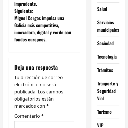
e
imprudente.
Salud
Siguiente:
g
Miguel Corgos impulsa una
Servicios
Galicia más competitiva,
a
municipales
innovadora, digital y verde con
c
fondos europeos.
Sociedad
i
Tecnología
ó
Deja una respuesta
Trámites
n
Tu dirección de correo
Tranporte y
electrónico no será
d
Seguridad
publicada.
Los campos
Vial
e
obligatorios están
marcados con
*
e
Turismo
Comentario
*
n
VIP