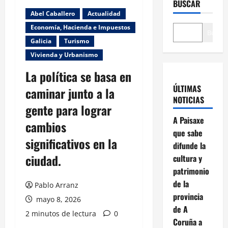
BUSCAR
Abel Caballero
Actualidad
Economía, Hacienda e Impuestos
Buscar
Galicia
Turismo
Vivienda y Urbanismo
La política se basa en
ÚLTIMAS
caminar junto a la
NOTICIAS
gente para lograr
A Paisaxe
cambios
que sabe
significativos en la
difunde la
ciudad.
cultura y
patrimonio
de la
Pablo Arranz
provincia
mayo 8, 2026
de A
2 minutos de lectura
0
Coruña a