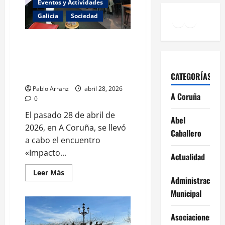
Eventos y Actividades
bienestar
de
Galicia
Sociedad
Facebook
Instagr
YouTu
los
mayores
y
el
Diego Calvo y Miguel Corgos
envejecimiento
participan en el encuentro
en
Arxentina.
‘Impacto positivo en las
organizaciones’ en A Coruña.
CATEGORÍAS
Pablo Arranz
abril 28, 2026
A Coruña
0
El pasado 28 de abril de
Abel
2026, en A Coruña, se llevó
Caballero
a cabo el encuentro
«Impacto...
Actualidad
Leer
Leer Más
Administración
más
acerca
Municipal
de
Diego
Calvo
y
Asociaciones
Miguel