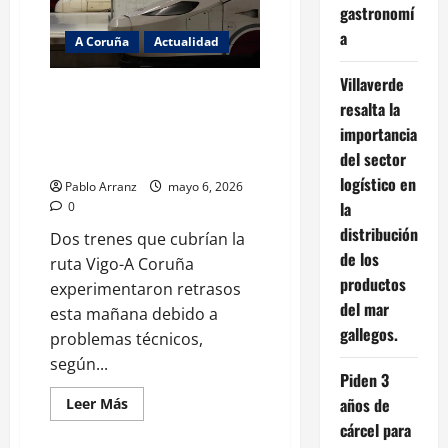
en
gastronomí
la
tributación
a
A Coruña
Actualidad
del
contrato
vitalicio
Villaverde
para
Incidencias técnicas en dos
ayudar
resalta la
trenes entre Vigo y A Coruña
a
importancia
quienes
causan retrasos en el eje
necesitan
del sector
atlántico.
cuidados.
logístico en
Pablo Arranz
mayo 6, 2026
la
0
distribución
Dos trenes que cubrían la
de los
ruta Vigo-A Coruña
productos
experimentaron retrasos
del mar
esta mañana debido a
gallegos.
problemas técnicos,
según...
Piden 3
años de
Leer
Leer Más
más
cárcel para
acerca
de