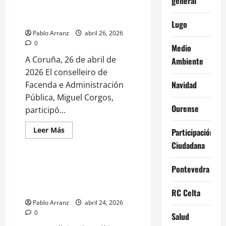
general
asiste
XXXI Carrera alternativa por la
al
torneo
inclusión y la igualdad
Lugo
internacional
de
Pablo Arranz
abril 26, 2026
Karate
0
1-
Medio
Series
A Coruña, 26 de abril de
A
Ambiente
en
2026 El conselleiro de
el
polideportivo
Navidad
Facenda e Administración
de
Riazor.
Pública, Miguel Corgos,
Ourense
participó...
A Coruña
Leer
Leer Más
Participación
más
Asociaciones
Galicia
acerca
Ciudadana
de
Miguel
Corgos
La Xunta invierte 2M€ en nueva
Pontevedra
participa
residencia para personas con
en
la
discapacidad en Outes.
RC Celta
XXXI
Carrera
Pablo Arranz
abril 24, 2026
alternativa
0
por
Salud
la