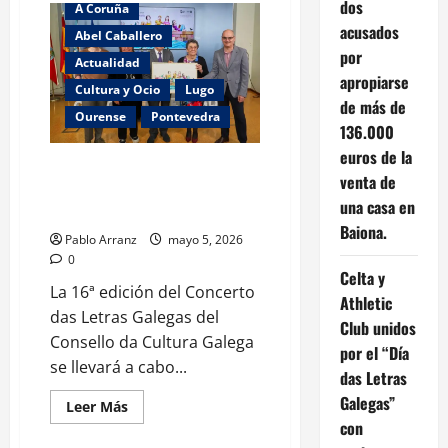
dos
A Coruña
Incidencias
técnicas
acusados
Abel Caballero
en
dos
por
Actualidad
trenes
apropiarse
entre
Cultura y Ocio
Lugo
Vigo
de más de
y
Ourense
Pontevedra
A
136.000
Coruña
causan
euros de la
retrasos
Concerto das Letras Galegas
en
venta de
homenaxeará a Begoña
el
una casa en
eje
Caamaño en Vigo
atlántico.
Baiona.
Pablo Arranz
mayo 5, 2026
0
Celta y
La 16ª edición del Concerto
Athletic
das Letras Galegas del
Club unidos
Consello da Cultura Galega
A Coruña
Actualidad
por el “Día
se llevará a cabo...
Galicia
Lugo
das Letras
Galegas”
Ourense
Pontevedra
Leer
Leer Más
más
con
Tecnología
acerca
de