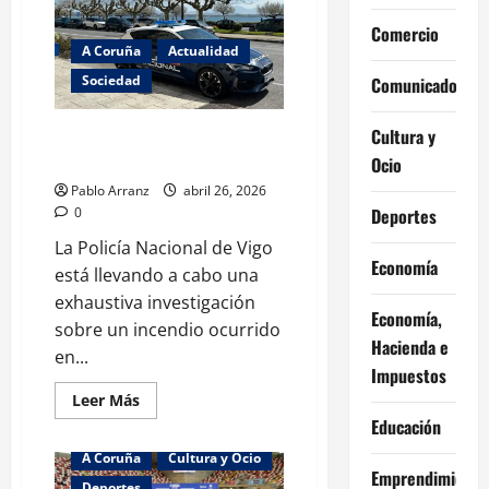
Corgos
participan
Comercio
en
A Coruña
Actualidad
el
encuentro
Sociedad
Comunicados
‘Impacto
positivo
en
las
Cultura y
La Policía investiga el incendio
organizaciones’
en Vigo con una mujer grave.
en
Ocio
A
Coruña.
Pablo Arranz
abril 26, 2026
Deportes
0
La Policía Nacional de Vigo
Economía
está llevando a cabo una
exhaustiva investigación
Economía,
sobre un incendio ocurrido
Hacienda e
en...
Impuestos
Leer
Leer Más
más
Educación
acerca
de
A Coruña
Cultura y Ocio
La
Emprendimiento
Policía
Deportes