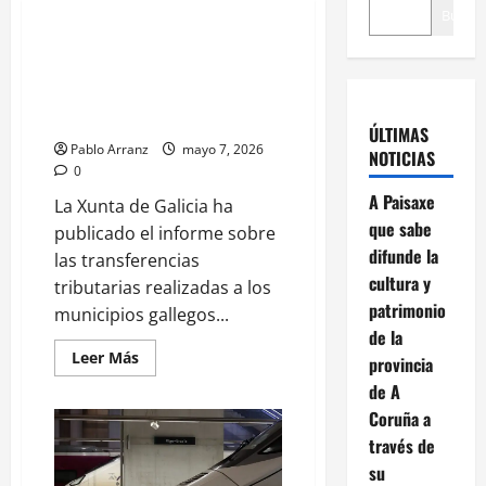
Buscar
La conselleira destaca la rebaja
en la tributación del contrato
vitalicio para ayudar a quienes
necesitan cuidados.
ÚLTIMAS
Pablo Arranz
mayo 7, 2026
NOTICIAS
0
A Paisaxe
La Xunta de Galicia ha
que sabe
publicado el informe sobre
difunde la
las transferencias
cultura y
tributarias realizadas a los
patrimonio
municipios gallegos...
de la
Leer
Leer Más
provincia
más
acerca
de A
de
Coruña a
La
conselleira
través de
destaca
la
su
rebaja