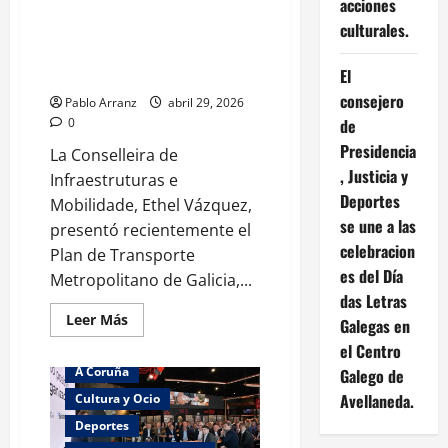
acciones
Concerto
das
culturales.
Políticas de la Xunta para el
Letras
bienestar de los mayores y el
Galegas
homenaxeará
envejecimiento en Arxentina.
El
a
Begoña
consejero
Pablo Arranz
abril 29, 2026
Caamaño
0
de
en
Vigo
Presidencia
La Conselleira de
, Justicia y
Infraestruturas e
Deportes
Mobilidade, Ethel Vázquez,
se une a las
presentó recientemente el
celebracion
Plan de Transporte
es del Día
Metropolitano de Galicia,...
das Letras
Leer
Leer Más
Galegas en
más
acerca
el Centro
de
A Coruña
Galego de
Políticas
de
Avellaneda.
Cultura y Ocio
la
Xunta
Deportes
para
el