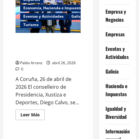
investiga
el
Economía, Hacienda e Impuestos
incendio
Empresa y
en
Eventos y Actividades
Galicia
Vigo
Negocios
con
Turismo
una
mujer
Empresas
grave.
Diego Calvo asiste al torneo
internacional de Karate 1-Series
Eventos y
A en el polideportivo de Riazor.
Actividades
Pablo Arranz
abril 26, 2026
0
Galicia
A Coruña, 26 de abril de
Hacienda e
2026 El conselleiro de
Impuestos
Presidencia, Xustiza e
Deportes, Diego Calvo, se...
A Coruña
Galicia
Igualdad y
Igualdad y Diversidad
Leer
Leer Más
Diversidad
más
Sociedad
acerca
de
Información
Diego
Calvo
Miguel Corgos participa en la