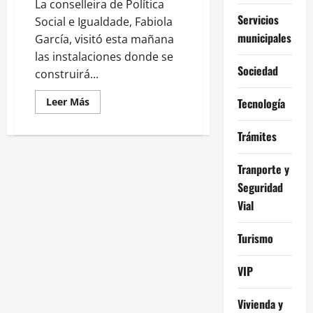
La conselleira de Política
inclusión
y
Servicios
Social e Igualdade, Fabiola
la
igualdad
municipales
García, visitó esta mañana
las instalaciones donde se
Sociedad
construirá...
Leer
Leer Más
Tecnología
más
acerca
de
Trámites
La
Xunta
invierte
Tranporte y
2M€
en
Seguridad
nueva
residencia
Vial
para
personas
con
Turismo
discapacidad
en
Outes.
VIP
Vivienda y