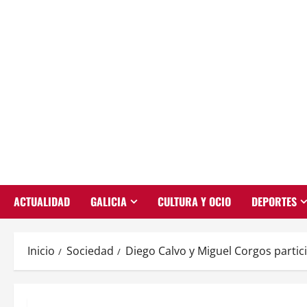
Saltar
al
contenido
ACTUALIDAD
GALICIA
CULTURA Y OCIO
DEPORTES
Inicio
Sociedad
Diego Calvo y Miguel Corgos partic