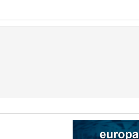
Ocio
Galicia
Ourense
esalta la importancia del
tico en la distribución de los