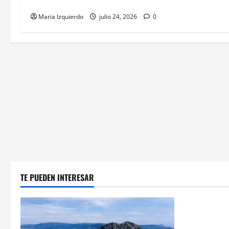
su gastronomía
Maria Izquierdo
julio 24, 2026
0
TE PUEDEN INTERESAR
Cultura y 
Villaverde r
sector logís