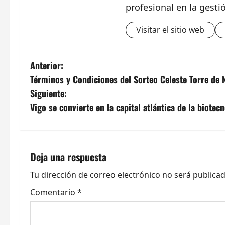
profesional en la gesti
Visitar el sitio web
N
Anterior:
Términos y Condiciones del Sorteo Celeste Torre de 
a
Siguiente:
v
Vigo se convierte en la capital atlántica de la biotec
e
g
Deja una respuesta
a
Tu dirección de correo electrónico no será publicad
c
Comentario
*
i