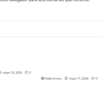
o
Galicia
Cultura y Ocio
Deportes
Galicia
alta la importancia
El consejero de Presidencia,
stico en la
Justicia y Deportes se une a las
e los productos del
celebraciones del Día das Letras
Galegas en el Centro Galego de
Avellaneda.
mayo 18, 2026
0
Pablo Arranz
mayo 17, 2026
0