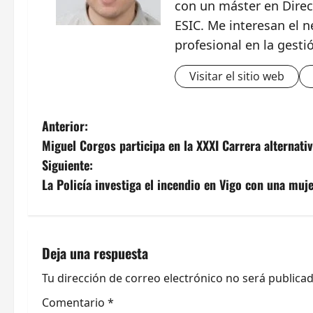
con un máster en Direc
ESIC. Me interesan el n
profesional en la gesti
Visitar el sitio web
N
Anterior:
Miguel Corgos participa en la XXXI Carrera alternativ
a
Siguiente:
v
La Policía investiga el incendio en Vigo con una muje
e
g
Deja una respuesta
a
Tu dirección de correo electrónico no será publicad
c
Comentario
*