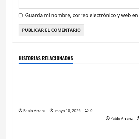
d
a
Guarda mi nombre, correo electrónico y web en
s
Cultura y Ocio
Galicia
Cultura y Oci
HISTORIAS RELACIONADAS
Ourense
Galicia
Villaverde resalta la importancia
El consejero d
del sector logístico en la
Justicia y Dep
distribución de los productos del
celebraciones 
mar gallegos.
Galegas en el 
Avellaneda.
Pablo Arranz
mayo 18, 2026
0
Pablo Arranz