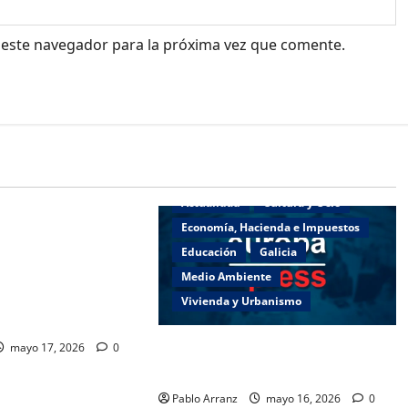
 este navegador para la próxima vez que comente.
o
Deportes
Actualidad
Cultura y Ocio
e Presidencia,
Economía, Hacienda e Impuestos
ortes se une a las
Educación
Galicia
del Día das Letras
Medio Ambiente
Centro Galego de
Vivienda y Urbanismo
Es necesario aumentar el esfuerzo
mayo 17, 2026
0
a partir de ahora.
Pablo Arranz
mayo 16, 2026
0