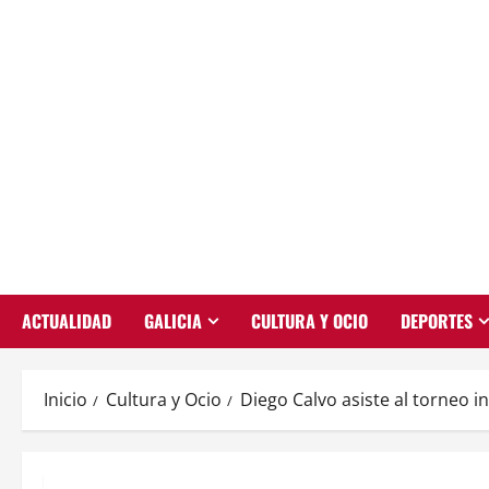
Saltar
al
contenido
ACTUALIDAD
GALICIA
CULTURA Y OCIO
DEPORTES
Inicio
Cultura y Ocio
Diego Calvo asiste al torneo i