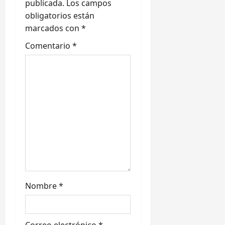
n
publicada.
Los campos
obligatorios están
d
marcados con
*
e
Comentario
*
e
n
t
r
a
d
Nombre
*
a
s