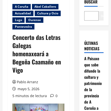
BUSCAR
A Coruña
Abel Caballero
Actualidad
Cultura y Ocio
Buscar
Lugo
Ourense
Pontevedra
Concerto das Letras
ÚLTIMAS
Galegas
NOTICIAS
homenaxeará a
A Paisaxe
Begoña Caamaño en
que sabe
Vigo
difunde la
cultura y
Pablo Arranz
patrimonio
mayo 5, 2026
de la
provincia
5 minutos de lectura
0
de A
Coruña a