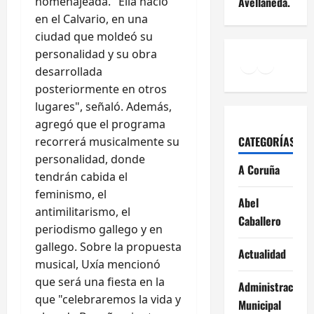
Avellaneda.
homenajeada. "Ella nació
en el Calvario, en una
ciudad que moldeó su
personalidad y su obra
Facebook
Instagr
YouTu
desarrollada
posteriormente en otros
lugares", señaló. Además,
agregó que el programa
CATEGORÍAS
recorrerá musicalmente su
personalidad, donde
A Coruña
tendrán cabida el
feminismo, el
Abel
antimilitarismo, el
Caballero
periodismo gallego y en
gallego. Sobre la propuesta
Actualidad
musical, Uxía mencionó
que será una fiesta en la
Administración
que "celebraremos la vida y
Municipal