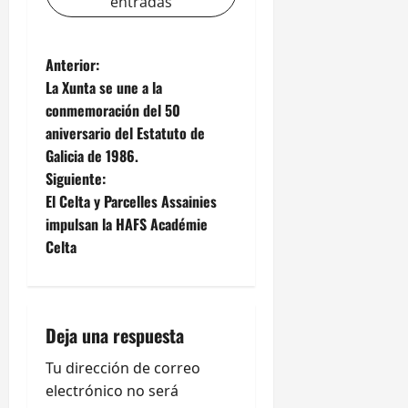
entradas
N
Anterior:
La Xunta se une a la
a
conmemoración del 50
aniversario del Estatuto de
v
Galicia de 1986.
e
Siguiente:
El Celta y Parcelles Assainies
g
impulsan la HAFS Académie
Celta
a
c
i
Deja una respuesta
ó
Tu dirección de correo
electrónico no será