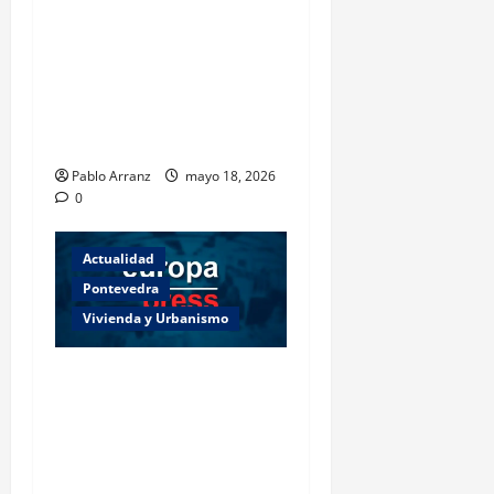
Villaverde resalta la
importancia del sector
logístico en la distribución
de los productos del mar
gallegos.
Pablo Arranz
mayo 18, 2026
0
Actualidad
Pontevedra
Vivienda y Urbanismo
Piden 3 años de cárcel para
dos acusados por
apropiarse de más de
136.000 euros de la venta
de una casa en Baiona.