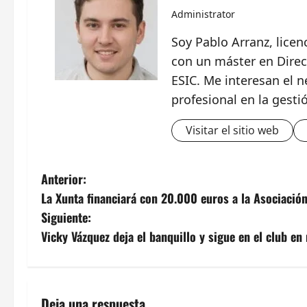
Administrator
Soy Pablo Arranz, lice
con un máster en Direc
ESIC. Me interesan el n
profesional en la gesti
Visitar el sitio web
N
Anterior:
La Xunta financiará con 20.000 euros a la Asociación
a
Siguiente:
v
Vicky Vázquez deja el banquillo y sigue en el club en
e
g
Deja una respuesta