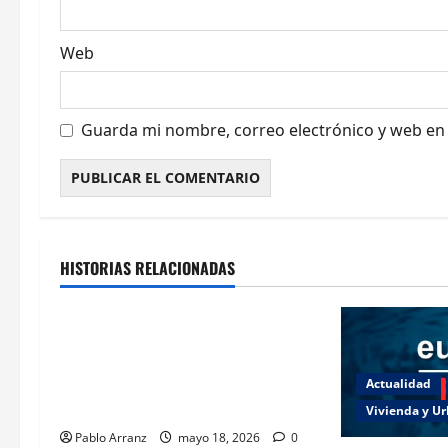
r
a
Web
d
a
Guarda mi nombre, correo electrónico y web en
s
Cultura y Ocio
Galicia
HISTORIAS RELACIONADAS
Ourense
Villaverde resalta la importancia
del sector logístico en la
distribución de los productos del
Actualidad
mar gallegos.
Vivienda y U
Pablo Arranz
mayo 18, 2026
0