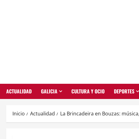
Saltar
al
contenido
ACTUALIDAD
GALICIA
CULTURA Y OCIO
DEPORTES
Inicio
Actualidad
La Brincadeira en Bouzas: música