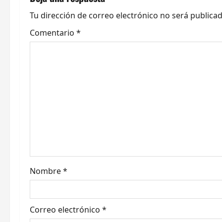
a
Tu dirección de correo electrónico no será publicad
c
Comentario
*
i
ó
n
d
e
e
Nombre
*
n
t
Correo electrónico
*