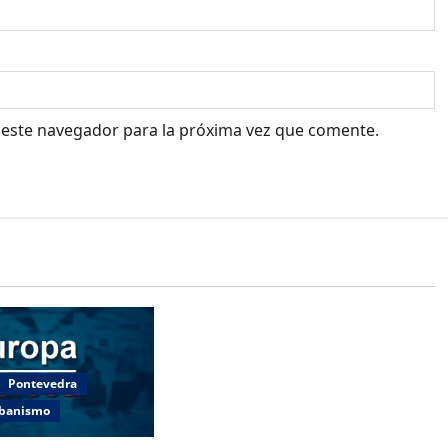
 este navegador para la próxima vez que comente.
Cultura y Ocio
Deportes
Galicia
El consejero de Presidencia,
Justicia y Deportes se une a las
celebraciones del Día das Letras
Pontevedra
Galegas en el Centro Galego de
rbanismo
Avellaneda.