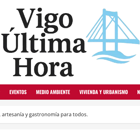
EVENTOS
MEDIO AMBIENTE
VIVIENDA Y URBANISMO
N
, artesanía y gastronomía para todos.