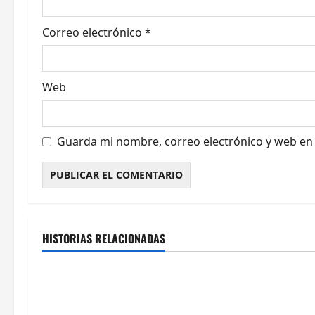
t
r
Correo electrónico
*
a
d
Web
a
s
Guarda mi nombre, correo electrónico y web en
Cultura y Ocio
Galicia
Cultura y Oci
HISTORIAS RELACIONADAS
Ourense
Galicia
Villaverde resalta la importancia
El consejero d
del sector logístico en la
Justicia y Dep