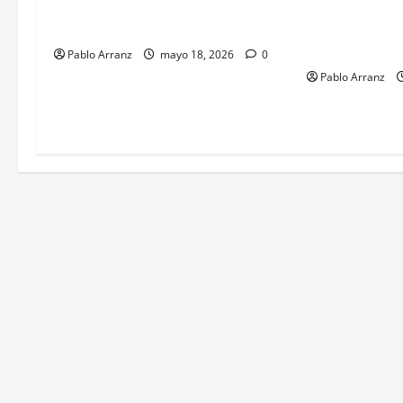
distribución de los productos del
celebraciones 
mar gallegos.
Galegas en el 
Avellaneda.
Pablo Arranz
mayo 18, 2026
0
Pablo Arranz