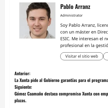
Pablo Arranz
Administrator
Soy Pablo Arranz, lice
con un máster en Direc
ESIC. Me interesan el n
profesional en la gesti
Visitar el sitio web
N
Anterior:
La Xunta pide al Gobierno garantías para el programa
a
Siguiente:
v
Gómez Caamaño destaca compromiso Xunta con emple
plazas.
e