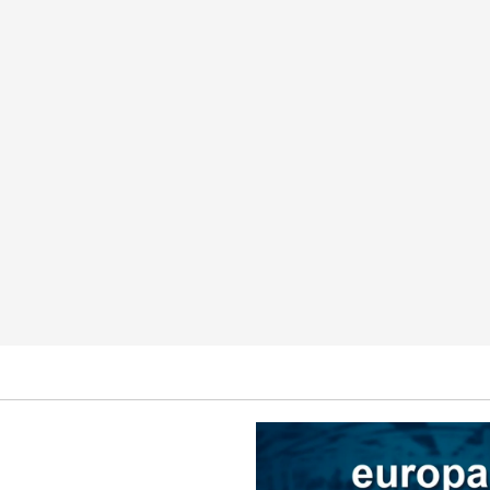
Ocio
Galicia
Ourense
esalta la importancia del
tico en la distribución de los