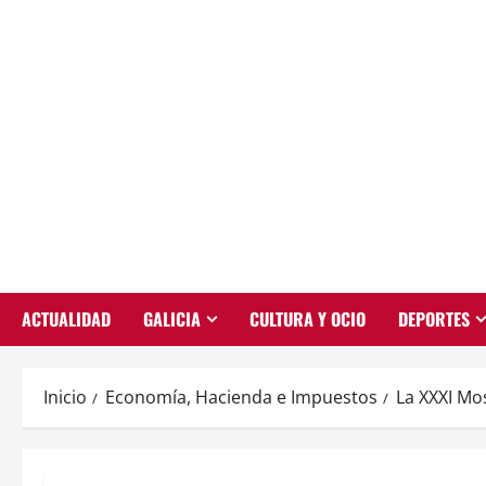
Saltar
al
contenido
ACTUALIDAD
GALICIA
CULTURA Y OCIO
DEPORTES
Inicio
Economía, Hacienda e Impuestos
La XXXI Mos