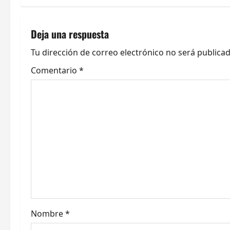
g
a
Deja una respuesta
c
Tu dirección de correo electrónico no será publicad
Comentario
*
i
ó
n
d
e
e
n
Nombre
*