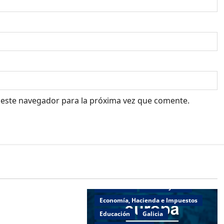
 este navegador para la próxima vez que comente.
o
Deportes
Actualidad
Cultura y Ocio
e Presidencia,
Economía, Hacienda e Impuestos
ortes se une a las
Educación
Galicia