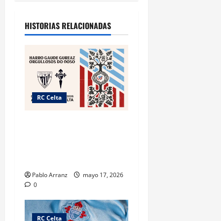
HISTORIAS RELACIONADAS
RC Celta
Celta y Athletic Club unidos
por el “Día das Letras
Galegas” con acciones
culturales.
Pablo Arranz
mayo 17, 2026
0
RC Celta