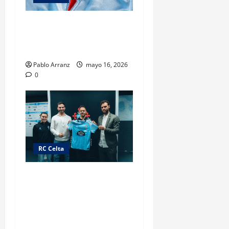
Ganadores Promoción
«Premio Xogador Estrella
Galicia Diciembre»
Pablo Arranz
mayo 16, 2026
0
RC Celta
«Gracias por la oportunidad,
pensando en la próxima
temporada»[embed]https://
www.youtube.com/watch?
v=PmEdqD7H4OY[/embed]