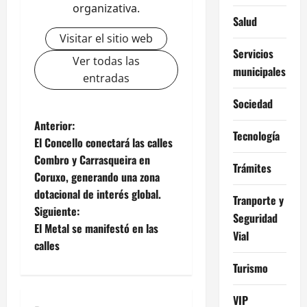
organizativa.
Salud
Visitar el sitio web
Servicios
Ver todas las
municipales
entradas
Sociedad
N
Anterior:
Tecnología
El Concello conectará las calles
a
Combro y Carrasqueira en
Trámites
Coruxo, generando una zona
v
dotacional de interés global.
Tranporte y
e
Siguiente:
Seguridad
El Metal se manifestó en las
Vial
g
calles
a
Turismo
c
VIP