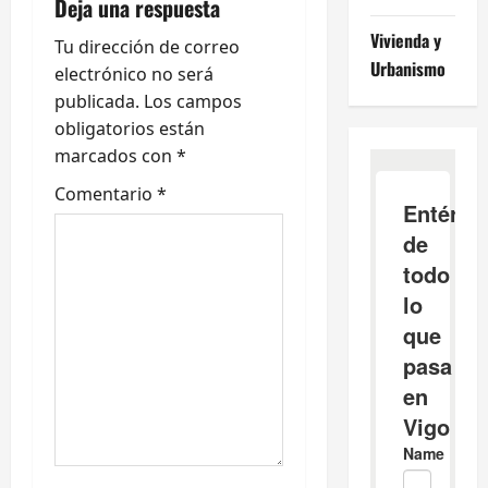
Deja una respuesta
i
Vivienda y
Tu dirección de correo
Urbanismo
ó
electrónico no será
publicada.
Los campos
n
obligatorios están
marcados con
*
d
Comentario
*
e
e
n
t
r
a