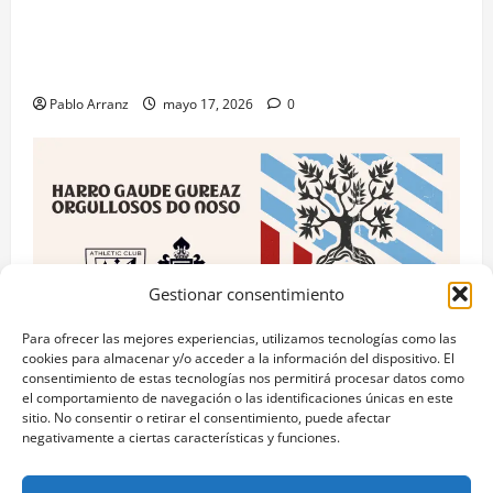
Piden 3 años de cárcel para dos acusados por
apropiarse de más de 136.000 euros de la venta de
una casa en Baiona.
Pablo Arranz
mayo 17, 2026
0
Gestionar consentimiento
Para ofrecer las mejores experiencias, utilizamos tecnologías como las
cookies para almacenar y/o acceder a la información del dispositivo. El
consentimiento de estas tecnologías nos permitirá procesar datos como
RC Celta
el comportamiento de navegación o las identificaciones únicas en este
sitio. No consentir o retirar el consentimiento, puede afectar
Celta y Athletic Club unidos por el “Día das Letras
negativamente a ciertas características y funciones.
Galegas” con acciones culturales.