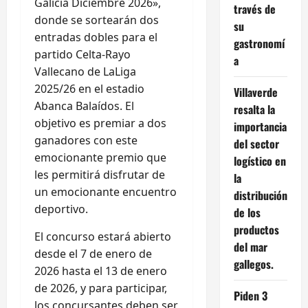
Galicia Diciembre 2026»,
través de
donde se sortearán dos
su
entradas dobles para el
gastronomí
partido Celta-Rayo
a
Vallecano de LaLiga
2025/26 en el estadio
Villaverde
Abanca Balaídos. El
resalta la
objetivo es premiar a dos
importancia
ganadores con este
del sector
emocionante premio que
logístico en
les permitirá disfrutar de
la
un emocionante encuentro
distribución
deportivo.
de los
productos
El concurso estará abierto
del mar
desde el 7 de enero de
gallegos.
2026 hasta el 13 de enero
de 2026, y para participar,
Piden 3
los concursantes deben ser