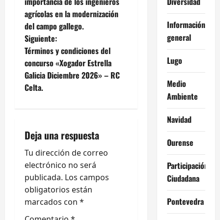
a
Diversidad
importancia de los ingenieros
agrícolas en la modernización
v
Información
del campo gallego.
general
e
Siguiente:
Términos y condiciones del
g
Lugo
concurso «Xogador Estrella
Galicia Diciembre 2026» – RC
a
Medio
Celta.
Ambiente
c
Navidad
i
Deja una respuesta
ó
Ourense
Tu dirección de correo
n
Participación
electrónico no será
publicada.
Los campos
Ciudadana
d
obligatorios están
Pontevedra
e
marcados con
*
Comentario
*