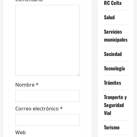
e
RC Celta
n
Salud
t
Servicios
municipales
r
a
Sociedad
d
Tecnología
a
Trámites
Nombre
*
s
Tranporte y
Seguridad
Correo electrónico
*
Vial
Turismo
Web