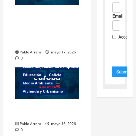
Piden 3 años de cárcel para
dos acusados por
apropiarse de más de
136.000 euros de la venta
de una casa en Baiona.
Pablo Arranz
mayo 17, 2026
0
Actualidad
Cultura y Ocio
Economía, Hacienda e Impuestos
Educación
Galicia
Medio Ambiente
Vivienda y Urbanismo
Es necesario aumentar el
esfuerzo a partir de ahora.
Pablo Arranz
mayo 16, 2026
0