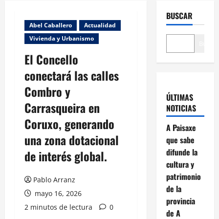
BUSCAR
Abel Caballero
Actualidad
Vivienda y Urbanismo
Buscar
El Concello
conectará las calles
Combro y
ÚLTIMAS
Carrasqueira en
NOTICIAS
Coruxo, generando
A Paisaxe
una zona dotacional
que sabe
difunde la
de interés global.
cultura y
patrimonio
Pablo Arranz
de la
mayo 16, 2026
provincia
2 minutos de lectura
0
de A