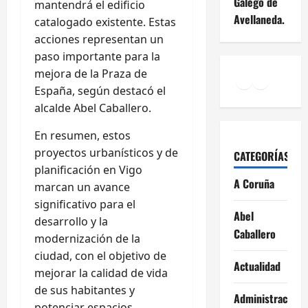
Galego de
mantendrá el edificio
Avellaneda.
catalogado existente. Estas
acciones representan un
paso importante para la
mejora de la Praza de
Facebook
Instagr
YouTu
España, según destacó el
alcalde Abel Caballero.
En resumen, estos
proyectos urbanísticos y de
CATEGORÍAS
planificación en Vigo
A Coruña
marcan un avance
significativo para el
Abel
desarrollo y la
Caballero
modernización de la
ciudad, con el objetivo de
Actualidad
mejorar la calidad de vida
de sus habitantes y
Administración
potenciar espacios