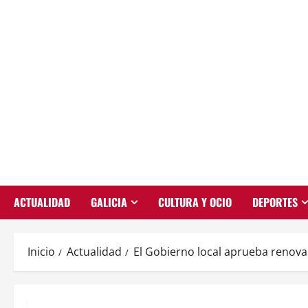
Saltar
al
contenido
ACTUALIDAD
GALICIA
CULTURA Y OCIO
DEPORTES
Inicio
Actualidad
El Gobierno local aprueba renovac