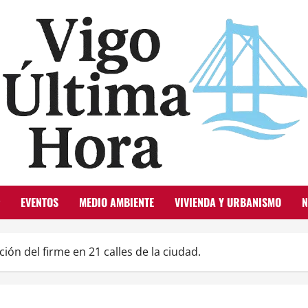
EVENTOS
MEDIO AMBIENTE
VIVIENDA Y URBANISMO
N
ión del firme en 21 calles de la ciudad.