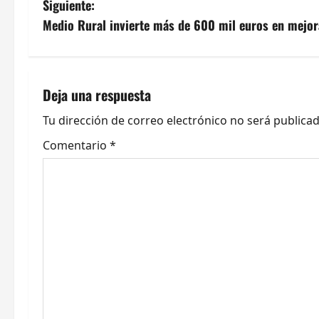
Siguiente:
v
Medio Rural invierte más de 600 mil euros en mejora
e
g
Deja una respuesta
a
Tu dirección de correo electrónico no será publicad
c
Comentario
*
i
ó
n
d
e