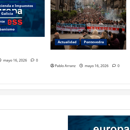
cienda e Impuestos
Galicia
nte
rbanismo
Actualidad
Pontevedra
umentar el esfuerzo
ra.
El Metal se manifestó en las calles
mayo 16, 2026
0
Pablo Arranz
mayo 16, 2026
0
Ocio
Galicia
Ourense
esalta la importancia del