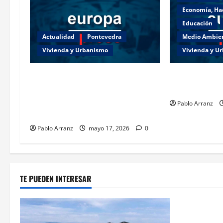
Economía, Ha
Educación
Actualidad
Pontevedra
Medio Ambie
Vivienda y Urbanismo
Vivienda y U
Piden 3 años de cárcel para dos
Es necesario a
acusados por apropiarse de más de
a partir de aho
136.000 euros de la venta de una
Pablo Arranz
casa en Baiona.
Pablo Arranz
mayo 17, 2026
0
TE PUEDEN INTERESAR
Cultura y 
Villaverde r