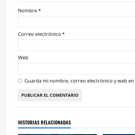
e
Nombre
*
n
t
Correo electrónico
*
r
a
Web
d
a
Guarda mi nombre, correo electrónico y web en
s
HISTORIAS RELACIONADAS
Actualidad