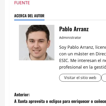
FUENTE
ACERCA DEL AUTOR
Pablo Arranz
Administrator
Soy Pablo Arranz, lice
con un máster en Direc
ESIC. Me interesan el n
profesional en la gesti
Visitar el sitio web
N
Anterior:
A Xunta aproveita o eclipse para enriquecer o coñece
a