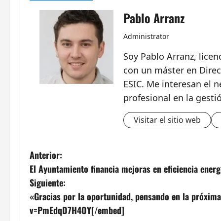
Pablo Arranz
Administrator
Soy Pablo Arranz, lice
con un máster en Direc
ESIC. Me interesan el n
profesional en la gesti
Visitar el sitio web
N
Anterior:
El Ayuntamiento financia mejoras en eficiencia energ
a
Siguiente:
v
«Gracias por la oportunidad, pensando en la próx
v=PmEdqD7H4OY[/embed]
e