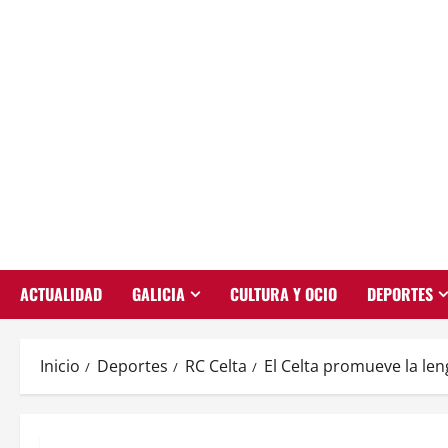
Saltar
al
contenido
ACTUALIDAD
GALICIA
CULTURA Y OCIO
DEPORTES
Inicio
Deportes
RC Celta
El Celta promueve la le