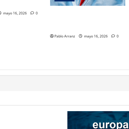
6» – RC Celta.
Ganadores Promoción «Premio
mayo 16, 2026
0
Xogador Estrella Galicia
Diciembre»
Pablo Arranz
mayo 16, 2026
0
Ocio
Galicia
Ourense
esalta la importancia del
tico en la distribución de los