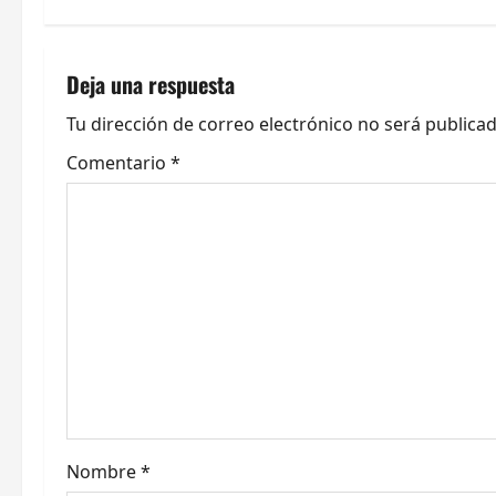
g
a
Deja una respuesta
c
Tu dirección de correo electrónico no será publicad
Comentario
*
i
ó
n
d
e
e
n
Nombre
*