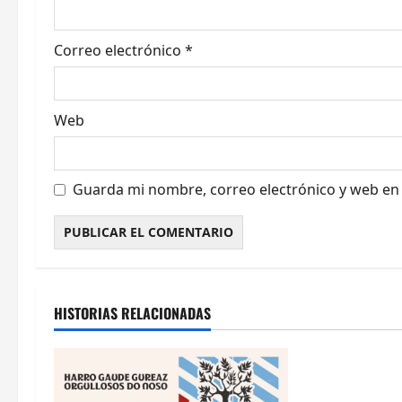
t
r
Correo electrónico
*
a
d
Web
a
s
Guarda mi nombre, correo electrónico y web en
HISTORIAS RELACIONADAS
RC Celta
Términos y co
concurso «Xoga