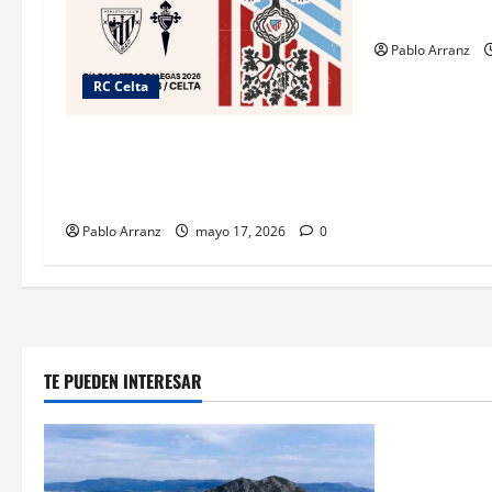
Diciembre 202
Pablo Arranz
RC Celta
Celta y Athletic Club unidos por el
“Día das Letras Galegas” con
acciones culturales.
Pablo Arranz
mayo 17, 2026
0
TE PUEDEN INTERESAR
Cultura y 
Villaverde r
sector logís