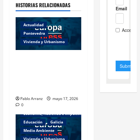
HISTORIAS RELACIONADAS
Actualidad
Pontevedra
Vivienda y Urbanismo
Piden 3 años de cárcel para
dos acusados por
apropiarse de más de
136.000 euros de la venta
de una casa en Baiona.
Pablo Arranz
mayo 17, 2026
0
Actualidad
Cultura y Ocio
Economía, Hacienda e Impuestos
Educación
Galicia
Medio Ambiente
Vivienda y Urbanismo