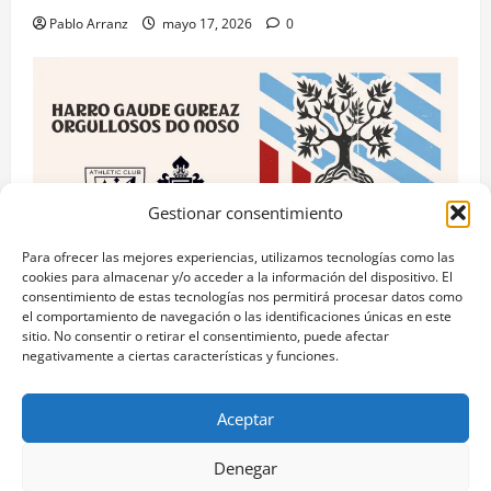
Pablo Arranz
mayo 17, 2026
0
Gestionar consentimiento
Para ofrecer las mejores experiencias, utilizamos tecnologías como las
cookies para almacenar y/o acceder a la información del dispositivo. El
consentimiento de estas tecnologías nos permitirá procesar datos como
RC Celta
el comportamiento de navegación o las identificaciones únicas en este
sitio. No consentir o retirar el consentimiento, puede afectar
Celta y Athletic Club unidos por el “Día das Letras
negativamente a ciertas características y funciones.
Galegas” con acciones culturales.
Pablo Arranz
mayo 17, 2026
0
Aceptar
Denegar