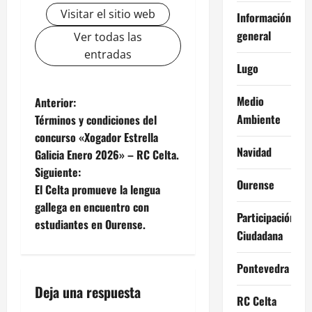
Visitar el sitio web
Información
general
Ver todas las
entradas
Lugo
N
Medio
Anterior:
Ambiente
Términos y condiciones del
a
concurso «Xogador Estrella
Navidad
Galicia Enero 2026» – RC Celta.
v
Siguiente:
Ourense
e
El Celta promueve la lengua
gallega en encuentro con
Participación
g
estudiantes en Ourense.
Ciudadana
a
Pontevedra
c
Deja una respuesta
RC Celta