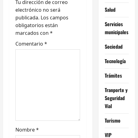
i
Tu dirección de correo
Salud
ó
electrónico no será
publicada.
Los campos
n
Servicios
obligatorios están
municipales
marcados con
*
d
Comentario
*
Sociedad
e
Tecnología
e
n
Trámites
t
Tranporte y
Seguridad
r
Vial
a
Turismo
d
Nombre
*
VIP