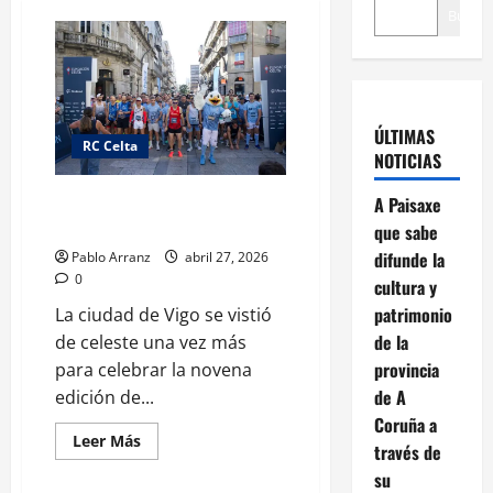
Buscar
ÚLTIMAS
RC Celta
NOTICIAS
Vigo se tiñe de celeste en la IX
A Paisaxe
Invasión Celeste by Profand.
que sabe
difunde la
Pablo Arranz
abril 27, 2026
0
cultura y
patrimonio
La ciudad de Vigo se vistió
de la
de celeste una vez más
provincia
para celebrar la novena
de A
edición de...
Coruña a
Leer
Leer Más
través de
más
acerca
su
de