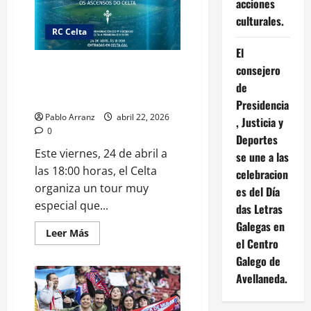
acciones
al
torneo
culturales.
internacional
de
RC Celta
Karate
El
1-
Series
Revive la historia del Celta con
consejero
A
en
Lendas: Tour especial con
de
el
leyendas celestes.
polideportivo
Presidencia
de
Pablo Arranz
abril 22, 2026
Riazor.
, Justicia y
0
Deportes
Este viernes, 24 de abril a
se une a las
las 18:00 horas, el Celta
celebracion
organiza un tour muy
es del Día
especial que...
das Letras
Galegas en
Leer
Leer Más
el Centro
más
acerca
Galego de
de
Revive
Avellaneda.
la
historia
del
Celta