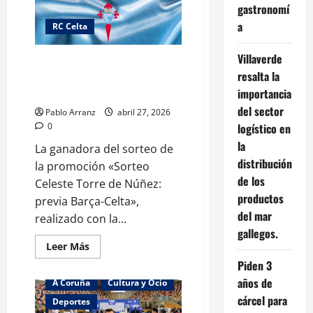
Vigo
gastronomí
se
tiñe
a
RC Celta
de
celeste
en
Villaverde
Ganador de Sorteo Celeste
la
IX
resalta la
Torre de Núñez: nandopr71
Invasión
importancia
(Instagram)
Celeste
by
del sector
Profand.
Pablo Arranz
abril 27, 2026
logístico en
0
la
La ganadora del sorteo de
distribución
la promoción «Sorteo
de los
Celeste Torre de Núñez:
productos
previa Barça-Celta»,
del mar
realizado con la...
gallegos.
Leer
Leer Más
más
Piden 3
acerca
de
años de
A Coruña
Cultura y Ocio
Ganador
de
cárcel para
Deportes
Sorteo