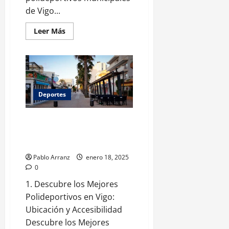
de Vigo...
Leer
Leer Más
más
acerca
de
Polideportivos
municipales
de
Vigo:
instalaciones
Deportes
y
servicios
disponibles
Polideportivos en Vigo:
instalaciones y servicios
disponibles para todos
Pablo Arranz
enero 18, 2025
0
1. Descubre los Mejores
Polideportivos en Vigo:
Ubicación y Accesibilidad
Descubre los Mejores