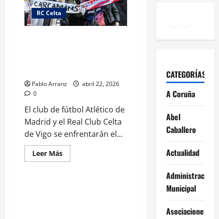
con
Lendas:
RC Celta
Facebook
Instagr
YouTu
Tour
especial
con
Reserva tu entrada para el
leyendas
celestes.
partido del Celta en el
Metropolitano. ¡No te quedes
sin la tuya!
CATEGORÍAS
Pablo Arranz
abril 22, 2026
A Coruña
0
El club de fútbol Atlético de
Abel
Madrid y el Real Club Celta
Caballero
de Vigo se enfrentarán el...
Actualidad
Deportes
Actualidad
Leer
Leer Más
más
Galicia
acerca
de
Administración
Reserva
Municipal
tu
Diego Calvo aborda con
entrada
empresarios Vicus Gallaecia
para
el
retos de movilidad en Galicia.
Asociaciones
partido