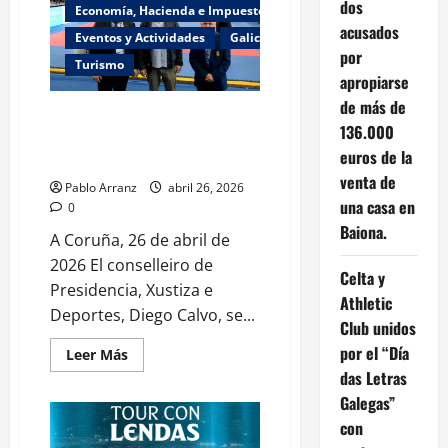
Celeste
dos
Economía, Hacienda e Impuestos
Torre
acusados
de
Eventos y Actividades
Galicia
Núñez:
por
nandopr71
Turismo
(Instagram)
apropiarse
de más de
Diego Calvo asiste al torneo
136.000
internacional de Karate 1-Series
euros de la
A en el polideportivo de Riazor.
venta de
Pablo Arranz
abril 26, 2026
una casa en
0
Baiona.
A Coruña, 26 de abril de
2026 El conselleiro de
Celta y
Presidencia, Xustiza e
Athletic
Deportes, Diego Calvo, se...
Club unidos
por el “Día
Leer
Leer Más
más
das Letras
acerca
de
Galegas”
Diego
Calvo
con
asiste