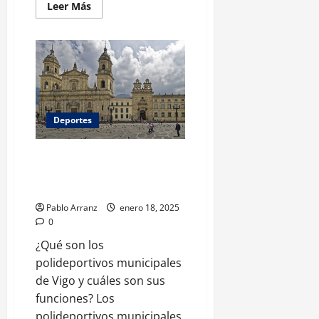
Leer más acerca de TÉRMINOS Y CONDICIONES DEL CONCURSO «Sorteo Celeste Torre de Núñez: Barça-Celta» IDENTIFICACIÓN EMPRESA ORGANIZADORA El REAL CLUB CELTA DE VIGO, S.A.D., (“RC Celta”), con NIF A-36.609.105, con domicilio social en C/ Príncipe (C.P. 36.202 – Vigo – Pontevedra) organiza el concurso denominado «Sorteo Celeste Torre de Núñez: Barça-Celta» (“Concurso”), el cual se rige por las condiciones que a continuación se establecen. OBJETO DEL CONCURSO El presente Concurso tiene por objeto sortear un (1) jamón de la marca Torre de Núñez. El RC Celta gestionará el Concurso a través del perfil oficial del club en Instagram (“Medios Web”) en una publicación colaborativa con la cuenta de Instagram @torredenunez PREMIO El premio del Concurso consistirá en un (1) jamón de la marca Torre de Núñez. Para ello se elegirá un (1) único ganador o ganadora. El día 27 de abril de 2026 a la hora señalada a tal efecto (12:00 hora española), el RC Celta comunicará a través de su web oficial y perfil oficial en Instagram el nombre del ganador o ganadora y, asimismo, se comunicará por mensaje privado con el ganador para comunicarle el procedimiento de recogida del premio. El premio no puede ser canjeado por importe en metálico, ni ser objeto de cambio, alteración, compensación o cesión a cargo del ganador. Asimismo, el premio es personal e intransferible, por lo que únicamente se entregará a la persona ganadora. PLAZO DE PARTICIPACIÓN El Concurso comenzará el 19 de abril de 2026 a las 17:00 hora española y finalizará el 27 de abril de 2026 a las 11:55 hora española. Sólo se podrá participar durante el referido período de tiempo. El RC Celta se reserva el derecho a modificar la duración del Concurso, previa comunicación pública a través de su Sitio Web y a modificar o cambiar total o parcialmente los presentes términos y condiciones, así como a aplazar, interrumpir o finalizar el Concurso en cualquier momento. CONCURSANTES Y REGLAS DE PARTICIPACIÓN El Concurso está abierto a la participación de cualquier persona que: sea mayor de edad (18 años); disponga de capacidad legal para obligarse y consentir. Asimismo, para poder participar en el Concurso, las personas que reúnan los requisitos mencionados (“Concursante” o “Concursantes”) deberán cumplir los siguientes requisitos: – Seguir el perfil oficial del RC Celta (@rccelta) en Instagram. – Seguir el perfil oficial de Torre de Núñez (@torredenunez) en Instagram. – Dar «Me Gusta» en la publicación del sorteo. – Mencionar en la sección de comentarios de la publicación -específica del sorteo- a un usuario/a de Instagram. – Leer y aceptar los presentes términos y condiciones del Concurso. Los Concursantes contarán con participaciones ilimitadas por participante. El RC Celta se reserva el derecho de excluir automática e inmediatamente del presente Concurso a cualquiera de los Concursantes que transgreda las normas de la buena fe, muestre una conducta mendaz o inadecuada, emplee medios fraudulentos o incumpla estas bases en cualquiera de sus extremos. MECÁNICA DEL CONCURSO Y ELECCIÓN DE LOS GANADORES La selección del ganador del Concurso se realizará de manera aleatoria por sorteo privado a través de la herramienta Simpliers. A estos efectos, se incluirán todos los participantes que hayan reunido los requisitos mencionados anteriormente y no incurran en ninguna de las causas de descalificación mencionadas en el apartado anterior. En la realización del sorteo se extraerá un (1) único ganador entre todos los participantes. El premio quedará vacante en el caso de que el agraciado no pueda ser localizado y/o no hayan confirmado su participación. COMUNICACIÓN DE LOS GANADORES El nombre y apellidos del ganador, o su nombre de usuario, se publicará el día 24 de abril 2026, a través del Sitio Web del RC Celta y los perfiles oficiales de Instagram del RC Celta y Torre de Núñez. Asimismo, RC Celta y Torre de Núñez se pondrán en contacto mediante comunicación individualizada con el ganador para informarle del premio obtenido en el Concurso. El ganador dispondrá hasta el día 30 de abril de 2026 (hasta las 23:59 horas CET), para manifestar, por la misma vía, si acepta o rechazan el premio y para facilitar sus datos de contacto (nombre, dirección y teléfono). Se entenderá que rechaza el premio si no contesta al mensaje en el plazo de tiempo previsto. El RC Celta y Torre de Núñez no se hacen responsables de no poder contactar con el ganador y, por consiguiente, que no se le pueda otorgar el premio por haber facilitado datos incorrectos y/o por problemas técnicos. En tal caso, el premio quedará vacante. La aceptación del premio por el ganador/a, supone dar el consentimiento al RC Celta para utilizar, con fines divulgativos, su nombre e imagen en el material promocional relacionado con este Concurso. ACEPTACIÓN DE LAS BASES DEL CONCURSO La participación en el Concurso supone la aceptación plena e incondicional de estas condiciones generales por parte de cada uno de los Concursantes. Asimismo, el RC Celta no será responsable si por causas ajenas o de fuerza mayor, el Concurso no pudiera llevarse a cabo en alguno de sus términos especificados anteriormente, sin otra obligación para los organizadores, que la publicación de la nueva mecánica por similares medios a los empleados para la difusión inicial del mismo. DEBER DE CONFIDENCIALIDAD Todos los ganadores, por su mera participación en el presente Concurso, se comprometen a guardar secreto y confidencialidad sobre cualquier dato o información a la que tenga acceso con ocasión del Concurso en general. Todo ello, con independencia del soporte en que se encuentre la información a la que se tenga acceso, de forma oral, escrita o por cualquier otro medio. Dicha obligación se mantendrá durante toda la vigencia del proceso y aun después de finalizado el mismo por cualquier causa. RESPONSABILIDAD El RC Celta se exime de cualquier tipo de responsabilidad la organización y desarrollo del Concurso y, en especial, con carácter enunciativo pero no limitativo, no se responsabiliza: – De los incumplimientos o infracciones de ningún tipo relacionados con este Concurso, y se exime de cualquier tipo de responsabilidad en caso de pérdida sufrida por los Concursantes en relación con el premio y demás aspectos de este Concurso. – Del uso indebido de los premios realizado por los ganadores del mismo. – Del supuesto en que exista algún error en los datos facilitados por el propio agraciado que impidiera su identificación. – Del mal funcionamiento de correos (expresamente no se responsabiliza de las posibles pérdidas, deterioros, robos o cualquier otra circunstancia imputable a correos que puedan afectar al envío del premio) o de las redes de comunicación telefónicas y/o electrónicas que impidan el mal desarrollo del Concurso por causas ajenas a ellas y especialmente por actos externos de mala fe. – De aquellos daños y perjuicios de toda naturaleza que puedan deberse a la falta temporal de disponibilidad o de continuidad del funcionamiento de los servicios mediante los que se participa, a la defraudación de la utilidad que los usuarios hubieren podido atribuir a los mismos, y en particular, aunque no de modo exclusivo, a los fallos en el acceso a las distintas páginas y envíos de respuestas de participación a través de internet, o comunicaciones telefónicas habilitadas al efecto. Asimismo, el Concursante exime cualquier tipo de responsabilidad y mantendrá indemne al RC Celta y sus colaboradores de cualquier reclamación como consecuencia de los daños y perjuicios, ya sean físicos o de cualquier otra índole, que pudiera sufrir los Concursantes ganadores por cualquier acción u omisión no imputable a éstos y que pudieran derivarse de la actividad que desarrollará con el premio concedido. Además, el RC Celta se reserva expresamente el derecho a: – Modificar o suspender el Concurso, siempre que concurra causa justificada o por motivos de fuerza mayor que impidan llevarla a término, y con el compromiso de comunicar con la suficiente antelación las nuevas bases y/o condiciones, o en su caso, la anulación definitiva. – Cambiar el premio por otro de igual o mayor valor cuando concurra justa causa o por motivos de fuerza mayor. – Aplazar o ampliar el período del Concurso, así como la facultad de interpretar las presentes bases legales. – Acortar, prorrogar, modificar o cancelar ese Concurso, si concurrieran circunstancias excepcionales que impidieran su realización, comunicando dichas circunstancias de manera que se evite cualquier perjuicio para los Concursantes en el sorteo. – Eliminar del Concurso por causa justificada a cualquier usuario que defraude, altere o inutilice el buen funcionamiento y el transcurso normal y reglamentario de la misma. PROTECCIÓN DE DATOS DE CARÁCTER PERSONAL En cumplimiento de lo dispuesto en el Reglamento Europeo 2016/679 General de Protección de Datos, así como en cualquier ley nacional que resulte de aplicación, le informamos de que en el RC Celta trataremos los datos personales que nos facilite en virtud de su participación en el Concurso para las siguientes finalidades y solo para el caso de que haya consentido las mismas marcando las casillas de verificación a tal efecto: Participación y desarrollo del Concurso: El RC Celta incluirá sus datos personales como Concursante en el sorteo para realizar el mismo, ponerse en contacto con usted en caso de resultar ganador y para gestionar la correcta ejecución del premio. Envío de comunicaciones comerciales para la difusión y promoción las actividades del RC Celta: El RC Celta podrá, previo consentimiento del Concursante, remitirle comunicaciones comerciales por medios electrónicos (email) y otros equivalentes (teléfono, SMS, aplicaciones móviles de mensajería) sobre la difusión y promoción de las actividades inherentes a su objeto social, así como de otras entidades con las que mantenga un acuerdo de colaboración. Elaboración de perfiles: El RC Celta podrá, previo consentimiento del Concursante, reali
Leer Más
Deportes
Polideportivos municipales de
Vigo: instalaciones y servicios
disponibles
Pablo Arranz
enero 18, 2025
0
¿Qué son los
polideportivos municipales
de Vigo y cuáles son sus
funciones? Los
polideportivos municipales