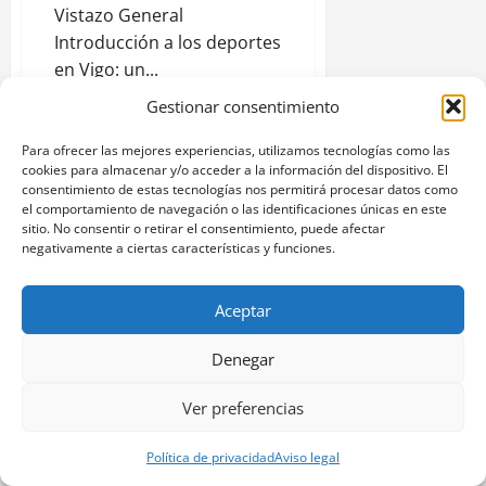
Vistazo General
Introducción a los deportes
en Vigo: un...
Gestionar consentimiento
Leer
Leer Más
más
acerca
Para ofrecer las mejores experiencias, utilizamos tecnologías como las
de
cookies para almacenar y/o acceder a la información del dispositivo. El
Deportes
en
consentimiento de estas tecnologías nos permitirá procesar datos como
Paginación
Anterior
1
2
3
4
Vigo:
el comportamiento de navegación o las identificaciones únicas en este
clubes
sitio. No consentir o retirar el consentimiento, puede afectar
destacados
5
Siguiente
de
y
negativamente a ciertas características y funciones.
competencias
disponibles
entradas
Aceptar
TE PUEDEN INTERESAR
Denegar
Ver preferencias
Política de privacidad
Aviso legal