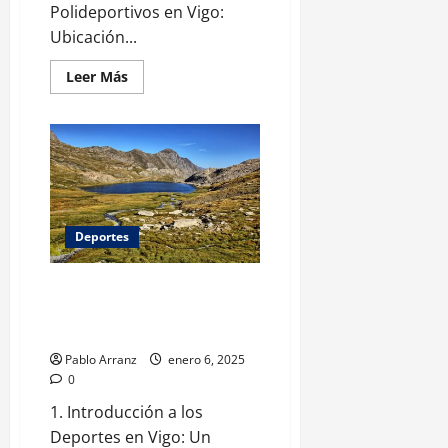
Polideportivos en Vigo:
Ubicación...
Leer
Leer Más
más
acerca
de
Polideportivos
en
Vigo:
instalaciones
y
servicios
disponibles
para
Deportes
todos
Deportes en Vigo: clubes
destacados y competencias
disponibles
Pablo Arranz
enero 6, 2025
0
1. Introducción a los
Deportes en Vigo: Un