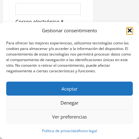
d
a
Correo electrónico
*
s
Gestionar consentimiento
Para ofrecer las mejores experiencias, utilizamos tecnologías como las
Web
cookies para almacenar y/o acceder a la información del dispositivo. El
consentimiento de estas tecnologías nos permitirá procesar datos como
el comportamiento de navegación o las identificaciones únicas en este
sitio. No consentir o retirar el consentimiento, puede afectar
negativamente a ciertas características y funciones.
Guarda mi nombre,
correo electrónico y web
Aceptar
en este navegador para
la próxima vez que
Denegar
comente.
Ver preferencias
Política de privacidad
Aviso legal