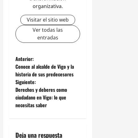
organizativa.
Visitar el sitio web
Ver todas las
entradas
N
Anterior:
Conoce al alcalde de Vigo y la
a
historia de sus predecesores
Siguiente:
v
Derechos y deberes como
e
ciudadano en Vigo: lo que
necesitas saber
g
a
Deja una respuesta