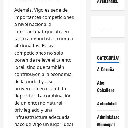
Avellaneda.
Además, Vigo es sede de
importantes competiciones
Facebook
Instagr
a nivel nacional e
YouTu
internacional, que atraen
tanto a deportistas como a
aficionados. Estas
competiciones no solo
CATEGORÍAS
ponen de relieve el talento
local, sino que también
A Coruña
contribuyen a la economía
de la ciudad y a su
Abel
proyección en el ámbito
Caballero
deportivo. La combinación
de un entorno natural
Actualidad
privilegiado y una
Administración
infraestructura adecuada
Municipal
hace de Vigo un lugar ideal