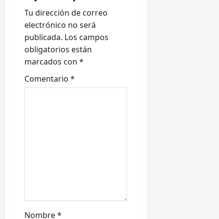
c
Tu dirección de correo
i
electrónico no será
ó
publicada.
Los campos
obligatorios están
n
marcados con
*
d
Comentario
*
e
e
n
t
r
a
Nombre
*