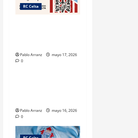
RC Celta
Celta y Athletic Club unidos
por el “Día das Letras
Galegas” con acciones
culturales.
Pablo Arranz
mayo 17, 2026
0
RC Celta
Términos y condiciones del
concurso «Xogador Estrella
Galicia Diciembre 2026» –
RC Celta.
Pablo Arranz
mayo 16, 2026
0
RC Celta