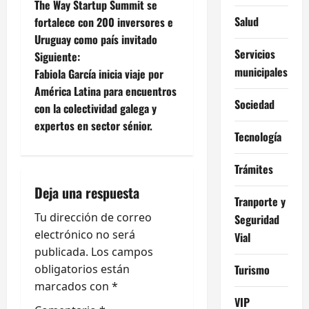
The Way Startup Summit se
a
Salud
fortalece con 200 inversores e
Uruguay como país invitado
v
Servicios
Siguiente:
municipales
e
Fabiola García inicia viaje por
América Latina para encuentros
g
Sociedad
con la colectividad galega y
expertos en sector sénior.
a
Tecnología
c
Trámites
i
Deja una respuesta
Tranporte y
ó
Tu dirección de correo
Seguridad
electrónico no será
Vial
n
publicada.
Los campos
obligatorios están
Turismo
d
marcados con
*
VIP