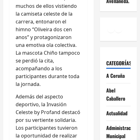
Avellaneda.
muchos de ellos vistiendo
la camiseta celeste de la
carrera, entonaron el
Facebook
Instagr
YouTu
himno “Oliveira dos cen
anos” y protagonizaron
una emotiva ola colectiva.
La mascota Chiño tampoco
se perdió la cita,
CATEGORÍAS
acompañando a los
A Coruña
participantes durante toda
la jornada.
Abel
Además del aspecto
Caballero
deportivo, la Invasión
Celeste by Profand destacó
Actualidad
por su vertiente solidaria.
Administración
Los participantes tuvieron
la oportunidad de realizar
Municipal