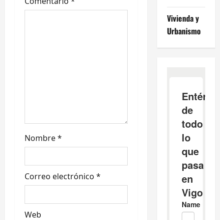
e
Comentario
*
e
Vivienda y
Urbanismo
n
t
r
a
d
Nombre
*
a
s
Correo electrónico
*
Web