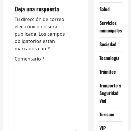
i
Deja una respuesta
Salud
ó
Tu dirección de correo
Servicios
electrónico no será
municipales
n
publicada.
Los campos
obligatorios están
d
Sociedad
marcados con
*
e
Tecnología
Comentario
*
e
Trámites
n
Tranporte y
t
Seguridad
Vial
r
Turismo
a
VIP