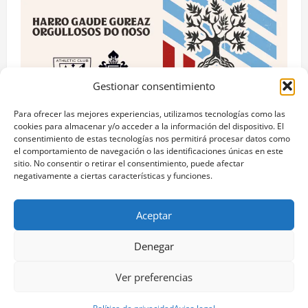
Gestionar consentimiento
Para ofrecer las mejores experiencias, utilizamos tecnologías como las
cookies para almacenar y/o acceder a la información del dispositivo. El
consentimiento de estas tecnologías nos permitirá procesar datos como
RC Celta
el comportamiento de navegación o las identificaciones únicas en este
sitio. No consentir o retirar el consentimiento, puede afectar
Celta y Athletic Club unidos por el “Día das Letras
negativamente a ciertas características y funciones.
Galegas” con acciones culturales.
Pablo Arranz
mayo 17, 2026
0
Aceptar
Denegar
Aviso legal
Política de privacidad
Ver preferencias
Copyright © Todos los derechos reservados.
|