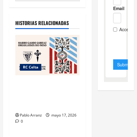
HISTORIAS RELACIONADAS
RC Celta
Celta y Athletic Club unidos
por el “Día das Letras
Galegas” con acciones
culturales.
Pablo Arranz
mayo 17, 2026
0
RC Celta