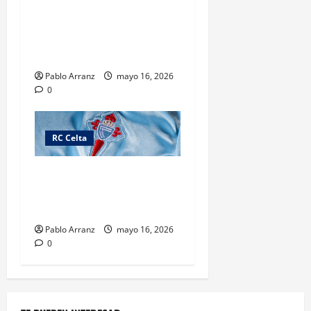
Términos y condiciones del
concurso «Xogador Estrella
Galicia Diciembre 2026» –
RC Celta.
Pablo Arranz
mayo 16, 2026
0
RC Celta
Ganadores Promoción
«Premio Xogador Estrella
Galicia Diciembre»
Pablo Arranz
mayo 16, 2026
0