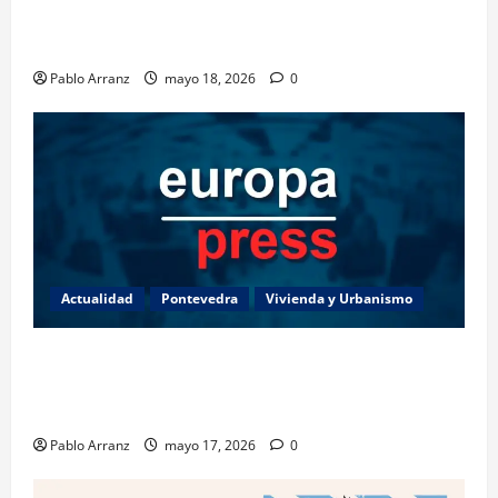
Villaverde resalta la importancia del sector logístico
en la distribución de los productos del mar gallegos.
Pablo Arranz
mayo 18, 2026
0
Actualidad
Pontevedra
Vivienda y Urbanismo
Piden 3 años de cárcel para dos acusados por
apropiarse de más de 136.000 euros de la venta de
una casa en Baiona.
Pablo Arranz
mayo 17, 2026
0