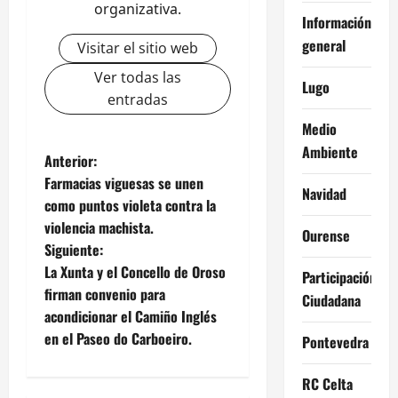
organizativa.
Información
general
Visitar el sitio web
Ver todas las
Lugo
entradas
Medio
Ambiente
N
Anterior:
Farmacias viguesas se unen
Navidad
a
como puntos violeta contra la
violencia machista.
v
Ourense
Siguiente:
e
La Xunta y el Concello de Oroso
Participación
firman convenio para
Ciudadana
g
acondicionar el Camiño Inglés
en el Paseo do Carboeiro.
Pontevedra
a
c
RC Celta