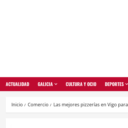
Saltar
al
contenido
ACTUALIDAD
GALICIA
CULTURA Y OCIO
DEPORTES
Inicio
Comercio
Las mejores pizzerías en Vigo par