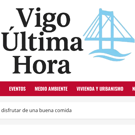
EVENTOS
MEDIO AMBIENTE
VIVIENDA Y URBANISMO
N
a disfrutar de una buena comida