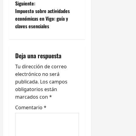
Siguiente:
v
Impuesto sobre actividades
e
económicas en Vigo: guía y
claves esenciales
g
a
Deja una respuesta
c
Tu dirección de correo
i
electrónico no será
ó
publicada.
Los campos
obligatorios están
n
marcados con
*
d
Comentario
*
e
e