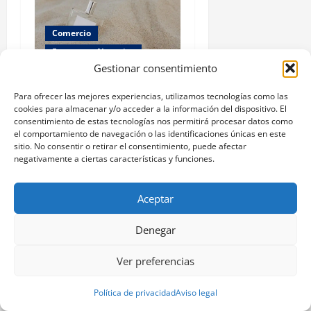
Comercio
Empresa y Negocios
Gestionar consentimiento
Las mejores agencias de
Para ofrecer las mejores experiencias, utilizamos tecnologías como las
marketing en Vigo para
cookies para almacenar y/o acceder a la información del dispositivo. El
impulsar tu negocio
consentimiento de estas tecnologías nos permitirá procesar datos como
el comportamiento de navegación o las identificaciones únicas en este
Pablo Arranz
enero 23, 2025
sitio. No consentir o retirar el consentimiento, puede afectar
0
negativamente a ciertas características y funciones.
Aceptar
TE PUEDEN INTERESAR
Denegar
Ver preferencias
Política de privacidad
Aviso legal