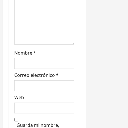
n
t
r
a
Nombre
*
d
a
Correo electrónico
*
s
Web
Guarda mi nombre,