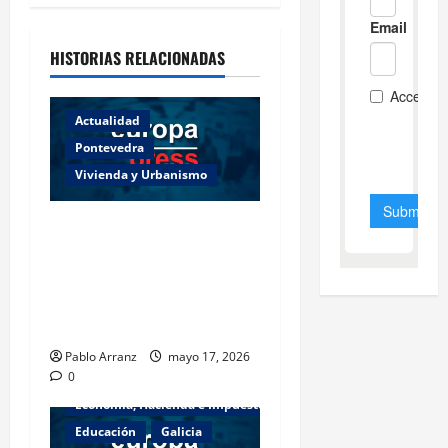
HISTORIAS RELACIONADAS
Actualidad
Pontevedra
Vivienda y Urbanismo
Piden 3 años de cárcel para
dos acusados por
apropiarse de más de
136.000 euros de la venta
de una casa en Baiona.
Pablo Arranz
mayo 17, 2026
0
Actualidad
Cultura y Ocio
Economía, Hacienda e Impuestos
Educación
Galicia