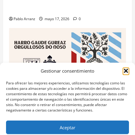
apropiarse de más de 136.000 euros de la venta de
una casa en Baiona.
Pablo Arranz
mayo 17, 2026
0
Gestionar consentimiento
Para ofrecer las mejores experiencias, utilizamos tecnologías como las
cookies para almacenar y/o acceder a la información del dispositivo. El
consentimiento de estas tecnologías nos permitirá procesar datos como
RC Celta
el comportamiento de navegación o las identificaciones únicas en este
sitio. No consentir o retirar el consentimiento, puede afectar
Celta y Athletic Club unidos por el “Día das Letras
negativamente a ciertas características y funciones.
Galegas” con acciones culturales.
Pablo Arranz
mayo 17, 2026
0
Aceptar