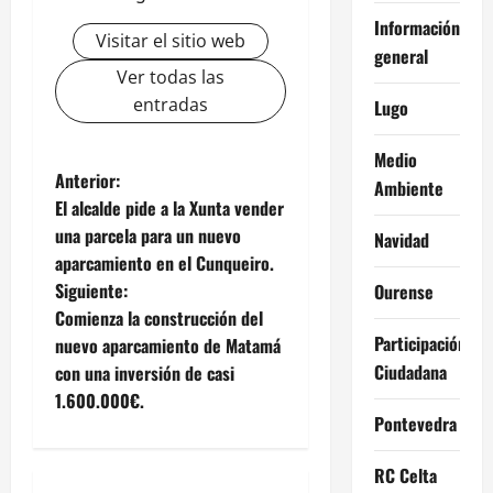
Información
Visitar el sitio web
general
Ver todas las
entradas
Lugo
Medio
N
Anterior:
Ambiente
El alcalde pide a la Xunta vender
a
una parcela para un nuevo
Navidad
aparcamiento en el Cunqueiro.
v
Siguiente:
Ourense
e
Comienza la construcción del
Participación
nuevo aparcamiento de Matamá
g
Ciudadana
con una inversión de casi
1.600.000€.
a
Pontevedra
c
RC Celta