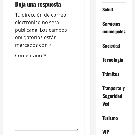
i
Deja una respuesta
Salud
ó
Tu dirección de correo
electrónico no será
Servicios
n
publicada.
Los campos
municipales
obligatorios están
d
marcados con
*
Sociedad
e
Comentario
*
Tecnología
e
Trámites
n
Tranporte y
t
Seguridad
r
Vial
a
Turismo
d
VIP