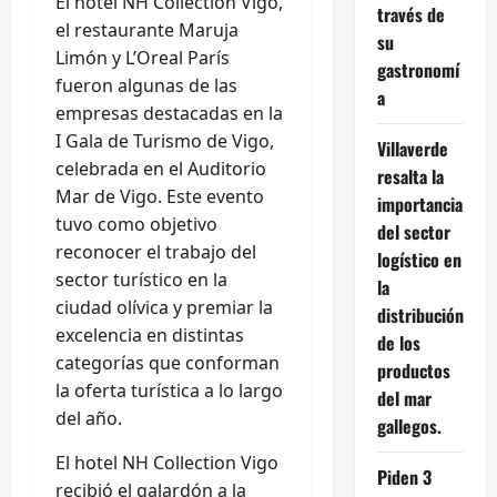
El hotel NH Collection Vigo,
través de
el restaurante Maruja
su
Limón y L’Oreal París
gastronomí
fueron algunas de las
a
empresas destacadas en la
I Gala de Turismo de Vigo,
Villaverde
celebrada en el Auditorio
resalta la
Mar de Vigo. Este evento
importancia
tuvo como objetivo
del sector
reconocer el trabajo del
logístico en
sector turístico en la
la
ciudad olívica y premiar la
distribución
excelencia en distintas
de los
categorías que conforman
productos
la oferta turística a lo largo
del mar
del año.
gallegos.
El hotel NH Collection Vigo
Piden 3
recibió el galardón a la