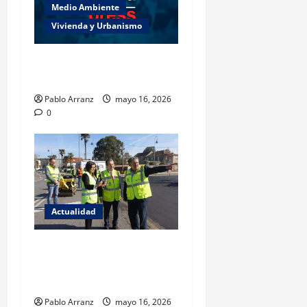
Medio Ambiente
Vivienda y Urbanismo
Es necesario aumentar el
esfuerzo a partir de ahora.
Pablo Arranz
mayo 16, 2026
0
Actualidad
El Gobierno local aprueba
renovación del firme en 21
calles de la ciudad.
Pablo Arranz
mayo 16, 2026