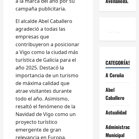
Avellaneda.
a la marca del año por su
campaña publicitaria.
El alcalde Abel Caballero
Facebook
Instagr
YouTu
agradeció a todas las
empresas que
contribuyeron a posicionar
a Vigo como la ciudad más
turística de Galicia para el
CATEGORÍAS
año 2025. Destacó la
A Coruña
importancia de un turismo
de máxima calidad que
Abel
atrae visitantes durante
Caballero
todo el año. Asimismo,
resaltó el fenómeno de la
Actualidad
Navidad de Vigo como un
proyecto turístico
Administración
emergente de gran
Municipal
relevancia en Europa.