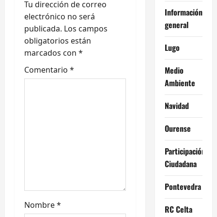
ó
Tu dirección de correo
Información
electrónico no será
n
general
publicada.
Los campos
obligatorios están
d
Lugo
marcados con
*
e
Comentario
*
Medio
Ambiente
e
Navidad
n
t
Ourense
r
Participación
Ciudadana
a
Pontevedra
d
Nombre
*
a
RC Celta