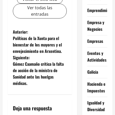
Ver todas las
Emprendimiento
entradas
Empresa y
Negocios
N
Anterior:
Políticas de la Xunta para el
Empresas
a
bienestar de los mayores y el
envejecimiento en Arxentina.
v
Eventos y
Siguiente:
Actividades
e
Gómez Caamaño critica la falta
de acción de la ministra de
Galicia
g
Sanidad ante las huelgas
médicas.
Hacienda e
a
Impuestos
c
Igualdad y
i
Deja una respuesta
Diversidad