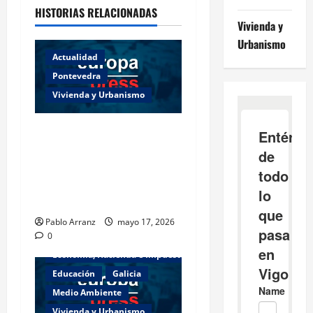
HISTORIAS RELACIONADAS
Vivienda y
Urbanismo
Actualidad
Pontevedra
Vivienda y Urbanismo
Piden 3 años de cárcel para
dos acusados por
apropiarse de más de
136.000 euros de la venta
de una casa en Baiona.
Pablo Arranz
mayo 17, 2026
0
Actualidad
Cultura y Ocio
Economía, Hacienda e Impuestos
Educación
Galicia
Medio Ambiente
Vivienda y Urbanismo