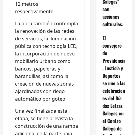
Galegas”
12 metros
con
respectivamente.
acciones
La obra también contempla
culturales.
la renovación de las redes
El
de servicios, la iluminación
consejero
pública con tecnología LED,
de
la incorporación de nuevo
Presidencia
mobiliario urbano como
, Justicia y
bancos, papeleras y
Deportes
barandillas, así como la
se une a las
creación de nuevas zonas
celebracion
ajardinadas con riego
es del Día
automático por goteo.
das Letras
Una vez finalizada esta
Galegas en
etapa, se tiene prevista la
el Centro
construcción de una rampa
Galego de
adicional en la parte baja