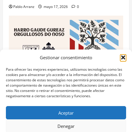
Pablo Arranz
mayo 17, 2026
0
Gestionar consentimiento
Para ofrecer las mejores experiencias, utilizamos tecnologías como las
cookies para almacenar y/o acceder a la información del dispositivo. El
consentimiento de estas tecnologías nos permitirá procesar datos como
RC Celta
el comportamiento de navegación o las identificaciones únicas en este
sitio. No consentir o retirar el consentimiento, puede afectar
Celta y Athletic Club unidos por el “Día das Letras
negativamente a ciertas características y funciones.
Galegas” con acciones culturales.
Pablo Arranz
mayo 17, 2026
0
Aceptar
Denegar