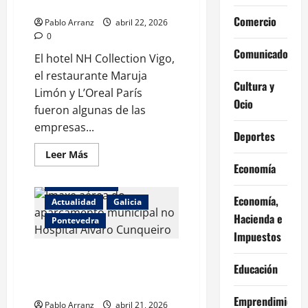
inversión
Gala de Turismo de Vigo.
de
casi
Comercio
Pablo Arranz
abril 22, 2026
1.600.000€.
0
Comunicados
El hotel NH Collection Vigo,
el restaurante Maruja
Cultura y
Limón y L’Oreal París
Ocio
fueron algunas de las
empresas...
Deportes
Leer
Leer Más
más
Economía
acerca
de
Abel Caballero
Empresas
Economía,
destacadas
Actualidad
Galicia
en
Hacienda e
Pontevedra
la
I
Impuestos
Gala
de
El alcalde pide a la Xunta vender
Turismo
Educación
de
una parcela para un nuevo
Vigo.
aparcamiento en el Cunqueiro.
Emprendimiento
Pablo Arranz
abril 21, 2026