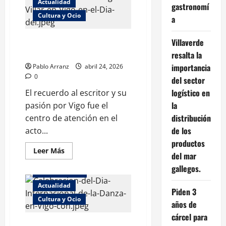
Gobierno
Actualidad
gastronomí
municipal
Cultura y Ocio
protegerá
a
los
restos
arqueológicos
Homenaje a Domingo Villar en
Villaverde
de
la
Vigo en el Día del Libro
resalta la
calle
de
importancia
Pablo Arranz
abril 24, 2026
la
0
del sector
Laxe
logístico en
El recuerdo al escritor y su
la
pasión por Vigo fue el
distribución
centro de atención en el
de los
acto...
productos
Leer
Leer Más
del mar
más
acerca
gallegos.
de
Abel Caballero
Homenaje
a
Actualidad
Piden 3
Domingo
Cultura y Ocio
Villar
años de
en
Vigo
cárcel para
en
Celebración del Día