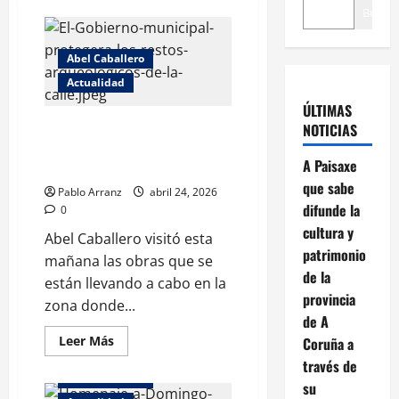
Buscar
Abel Caballero
Actualidad
ÚLTIMAS
El Gobierno municipal protegerá
NOTICIAS
los restos arqueológicos de la
A Paisaxe
calle de la Laxe
que sabe
Pablo Arranz
abril 24, 2026
difunde la
0
cultura y
Abel Caballero visitó esta
patrimonio
mañana las obras que se
de la
están llevando a cabo en la
provincia
zona donde...
de A
Leer
Leer Más
Coruña a
más
través de
acerca
de
Abel Caballero
su
El