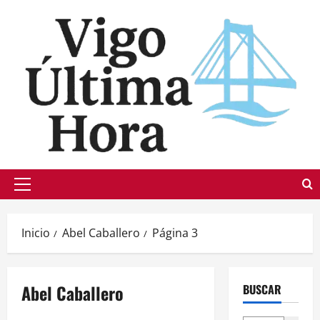
Saltar
al
contenido
Menú
principal
Inicio
Abel Caballero
Página 3
Abel Caballero
BUSCAR