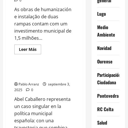
general
0
Cunqueiro.
As obras de humanización
Lugo
e instalação de duas
rampas contam com um
Medio
investimento municipal de
Ambiente
1,5 milhões...
Navidad
Leer
Leer Más
más
Abel Caballero
acerca
Ourense
de
Las
rampas
Abel Caballero: el alcalde
de
Participación
icónico de Vigo
Pintor
Lugrís
Ciudadana
Pablo Arranz
septiembre 3,
estarán
operativas
2025
0
en
Pontevedra
mayo
Abel Caballero representa
con
una
un caso singular en la
RC Celta
inversión
política municipal
de
1,5
española: con una
millones
Salud
de
trayectoria que combina