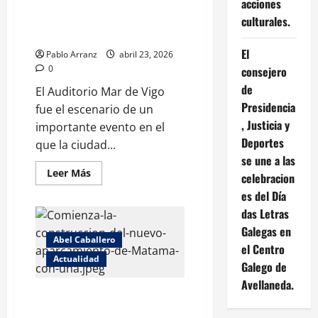
acciones
Reconocimiento a empresas y
en
Vigo
entidades en I Gala de Turismo
culturales.
con
de Vigo
grupos
folclóricos
El
Pablo Arranz
abril 23, 2026
el
sábado
0
consejero
25
de
de
El Auditorio Mar de Vigo
abril.
Presidencia
¡Únete
fue el escenario de un
a
, Justicia y
importante evento en el
la
música
Deportes
que la ciudad...
y
la
se une a las
danza!
Leer
Leer Más
celebracion
más
acerca
es del Día
de
Reconocimiento
das Letras
a
Galegas en
empresas
Abel Caballero
y
el Centro
entidades
Actualidad
en
Galego de
I
Gala
Avellaneda.
de
Comienza la construcción del
Turismo
nuevo aparcamiento de Matamá
de