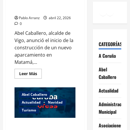
Vigo
con una inversión de casi
1.600.000€.
Facebook
Instagr
YouTu
Pablo Arranz
abril 22, 2026
0
Abel Caballero, alcalde de
Vigo, anunció el inicio de la
CATEGORÍAS
construcción de un nuevo
aparcamiento en
A Coruña
Matamá,...
Abel
Leer
Leer Más
Caballero
más
acerca
de
Comienza
Actualidad
la
Abel Caballero
construcción
del
Actualidad
Navidad
Administración
nuevo
aparcamiento
Turismo
Municipal
de
Matamá
con
Empresas destacadas en la I
Asociaciones
una