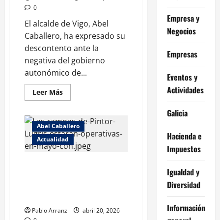
0
Empresa y
El alcalde de Vigo, Abel
Negocios
Caballero, ha expresado su
descontento ante la
Empresas
negativa del gobierno
autonómico de...
Eventos y
Actividades
Leer
Leer Más
más
acerca
Galicia
de
El
alcalde
Abel Caballero
pide
Hacienda e
Actualidad
a
la
Impuestos
Xunta
vender
Las rampas de Pintor Lugrís
una
Igualdad y
parcela
estarán operativas en mayo con
para
Diversidad
una inversión de 1,5 millones de
un
nuevo
euros.
aparcamiento
Información
en
Pablo Arranz
abril 20, 2026
el