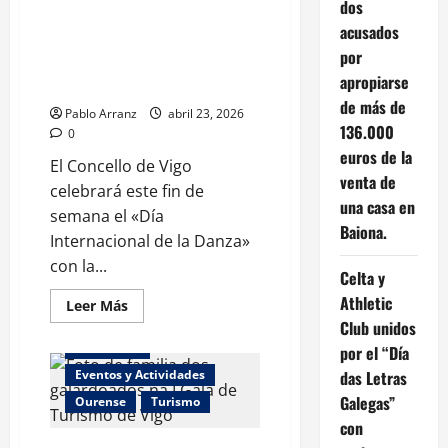
el
dos
Día
Internacional de la Danza en
acusados
del
Vigo con grupos folclóricos el
Libro
por
sábado 25 de abril. ¡Únete a la
apropiarse
música y la danza!
de más de
Pablo Arranz
abril 23, 2026
136.000
0
euros de la
El Concello de Vigo
venta de
celebrará este fin de
una casa en
semana el «Día
Baiona.
Internacional de la Danza»
con la...
Celta y
Athletic
Leer
Leer Más
más
Abel Caballero
Club unidos
acerca
de
Actualidad
por el “Día
Celebración
del
Eventos y Actividades
das Letras
Día
Galegas”
Ourense
Internacional
Turismo
de
con
la
Danza