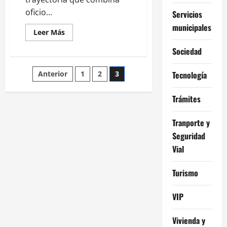
euros.
oficio...
Servicios
municipales
Leer
Leer Más
más
acerca
Sociedad
de
Abel
Caballero:
Paginación
Anterior
1
2
3
Tecnología
el
alcalde
icónico
de
de
Trámites
Vigo
entradas
Tranporte y
Seguridad
Vial
Turismo
VIP
Vivienda y