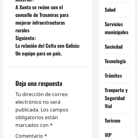
N
A Xunta se reúne con el
Salud
a
concello de Trasmiras para
mejorar infraestructuras
Servicios
v
rurales
municipales
e
Siguiente:
La relación del Celta con Galicia:
Sociedad
g
Un equipo para un país.
Tecnología
a
Trámites
c
Deja una respuesta
i
Tranporte y
Tu dirección de correo
Seguridad
ó
electrónico no será
Vial
publicada.
Los campos
n
obligatorios están
Turismo
marcados con
*
d
VIP
Comentario
*