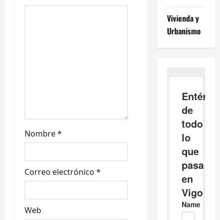
e
Vivienda y
e
Urbanismo
n
t
r
a
d
Nombre
*
a
s
Correo electrónico
*
Web