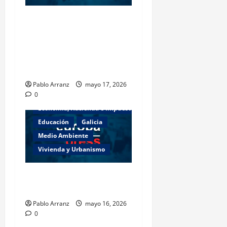
Piden 3 años de cárcel para
dos acusados por
apropiarse de más de
136.000 euros de la venta
de una casa en Baiona.
Pablo Arranz
mayo 17, 2026
0
Actualidad
Cultura y Ocio
Economía, Hacienda e Impuestos
Educación
Galicia
Medio Ambiente
Vivienda y Urbanismo
Es necesario aumentar el
esfuerzo a partir de ahora.
Pablo Arranz
mayo 16, 2026
0