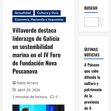
BUSCAR
Actualidad
Cultura y Ocio
Economía, Hacienda e Impuestos
Buscar
Villaverde destaca
liderazgo de Galicia
en sostenibilidad
ÚLTIMAS
marina en el IV Foro
NOTICIAS
de Fundación Nova
A Paisaxe
Pescanova
que sabe
difunde la
cultura y
Pablo Arranz
patrimonio
abril 29, 2026
de la
2 minutos de lectura
0
provincia
de A