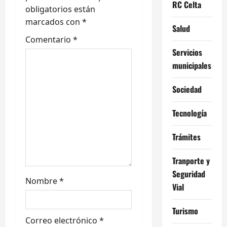
ó
RC Celta
obligatorios están
n
marcados con
*
Salud
d
Comentario
*
Servicios
e
municipales
e
Sociedad
n
Tecnología
t
Trámites
r
Tranporte y
a
Seguridad
Nombre
*
Vial
d
a
Turismo
Correo electrónico
*