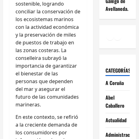
Galego de
sostenible, logrando
Avellaneda.
conciliar la conservación de
los ecosistemas marinos
con la actividad económica
Facebook
Instagr
YouTu
y la preservación de miles
de puestos de trabajo en
las zonas costeras. La
conselleira subrayó la
importancia de garantizar
CATEGORÍAS
el bienestar de las
personas que dependen
A Coruña
del mar y asegurar el
futuro de las comunidades
Abel
marineras.
Caballero
En este contexto, se refirió
Actualidad
a la creciente demanda de
los consumidores por
Administración