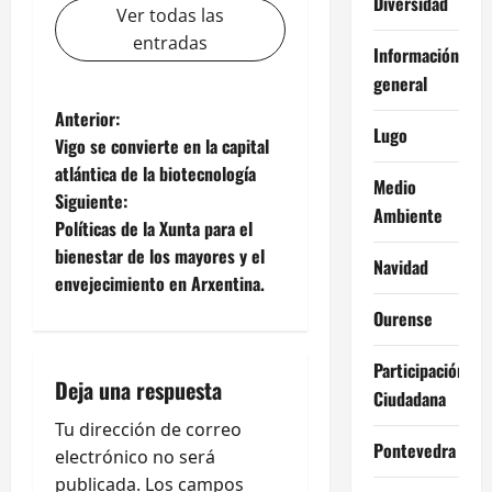
Diversidad
Ver todas las
entradas
Información
general
N
Anterior:
Lugo
Vigo se convierte en la capital
a
atlántica de la biotecnología
Medio
Siguiente:
v
Ambiente
Políticas de la Xunta para el
e
bienestar de los mayores y el
Navidad
envejecimiento en Arxentina.
g
Ourense
a
Participación
Deja una respuesta
c
Ciudadana
Tu dirección de correo
i
Pontevedra
electrónico no será
publicada.
Los campos