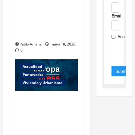
Villaverde resalta la
importancia del sector
logístico en la distribución
de los productos del mar
gallegos.
Pablo Arranz
mayo 18, 2026
0
Actualidad
Pontevedra
Vivienda y Urbanismo
Piden 3 años de cárcel para
dos acusados por
apropiarse de más de
136.000 euros de la venta
de una casa en Baiona.