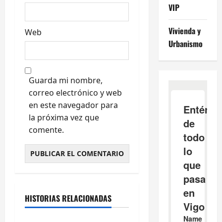
s
VIP
Vivienda y
Web
Urbanismo
Guarda mi nombre,
correo electrónico y web
en este navegador para
la próxima vez que
comente.
Cultura y Ocio
Galicia
HISTORIAS RELACIONADAS
Ourense