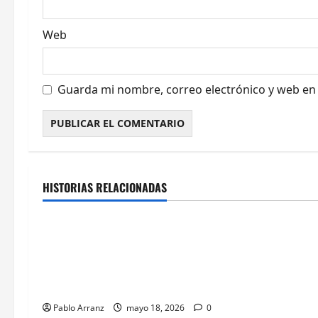
a
Web
d
a
Guarda mi nombre, correo electrónico y web en
s
Cultura y Ocio
Galicia
Cultura y Oci
HISTORIAS RELACIONADAS
Ourense
Galicia
Villaverde resalta la importancia
El consejero d
del sector logístico en la
Justicia y Dep
distribución de los productos del
celebraciones 
mar gallegos.
Galegas en el 
Avellaneda.
Pablo Arranz
mayo 18, 2026
0