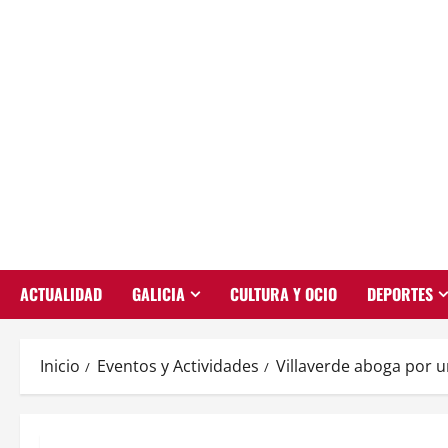
Saltar
al
contenido
ACTUALIDAD
GALICIA
CULTURA Y OCIO
DEPORTES
Inicio
Eventos y Actividades
Villaverde aboga por u