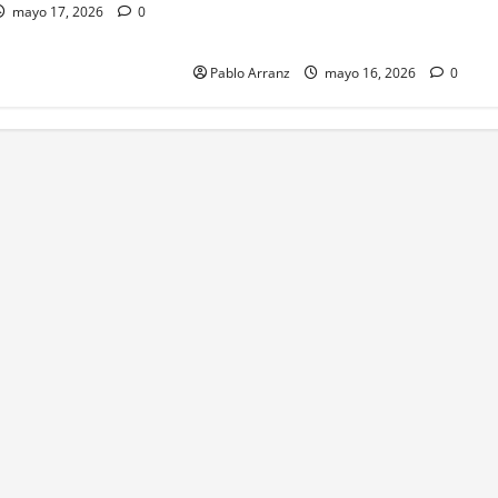
Es necesario aumentar el esfuerzo
mayo 17, 2026
0
a partir de ahora.
Pablo Arranz
mayo 16, 2026
0