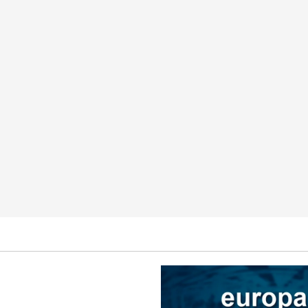
Ocio
Galicia
Ourense
esalta la importancia del
tico en la distribución de los