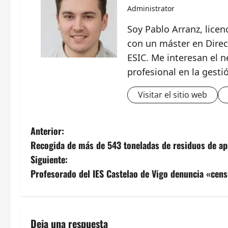
Administrator
Soy Pablo Arranz, lice
con un máster en Direc
ESIC. Me interesan el n
profesional en la gesti
Visitar el sitio web
N
Anterior:
Recogida de más de 543 toneladas de residuos de apa
a
Siguiente:
v
Profesorado del IES Castelao de Vigo denuncia «cen
e
g
Deja una respuesta