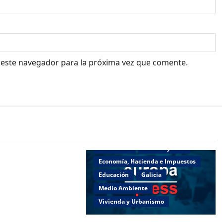
 este navegador para la próxima vez que comente.
o
Deportes
Actualidad
Cultura y Ocio
e Presidencia,
Economía, Hacienda e Impuestos
ortes se une a las
Educación
Galicia
del Día das Letras
Medio Ambiente
Centro Galego de
Vivienda y Urbanismo