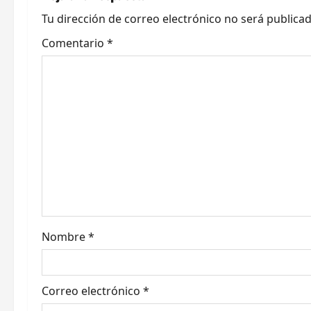
a
Tu dirección de correo electrónico no será publicad
c
Comentario
*
i
ó
n
d
e
e
Nombre
*
n
t
Correo electrónico
*
r