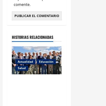
comente.
HISTORIAS RELACIONADAS
Actualidad
Educación
Salud
Ampliación de la línea de
comunicación cuántica
entre Galicia y Portugal
fortalece la ciberseguridad
en la UE.