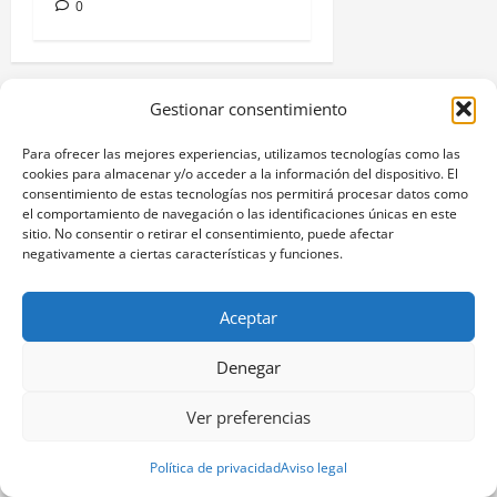
0
Gestionar consentimiento
TE PUEDEN INTERESAR
Para ofrecer las mejores experiencias, utilizamos tecnologías como las
cookies para almacenar y/o acceder a la información del dispositivo. El
consentimiento de estas tecnologías nos permitirá procesar datos como
el comportamiento de navegación o las identificaciones únicas en este
sitio. No consentir o retirar el consentimiento, puede afectar
negativamente a ciertas características y funciones.
Aceptar
Denegar
Ver preferencias
Sociedad
Política de privacidad
Aviso legal
A Paisaxe que sabe difunde la cultura y patrimonio