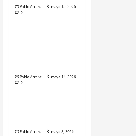
Pablo Arranz
mayo 15, 2026
0
Galicia
Salud
Convocatoria de
oposiciones para 228 plazas
de empleo público en
Servicio de P… con
participación de 2.700
personas.
Pablo Arranz
mayo 14, 2026
0
Galicia
Salud
Miguel Corgos impulsa una
Galicia más competitiva,
innovadora, digital y verde
con fondos europeos.
Pablo Arranz
mayo 8, 2026