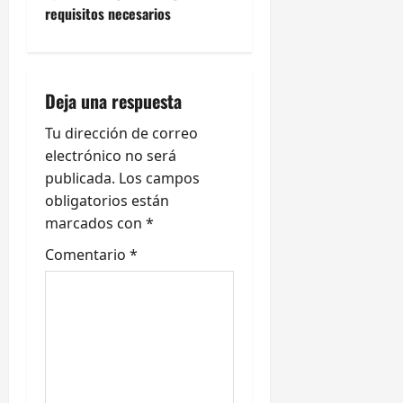
g
requisitos necesarios
a
c
Deja una respuesta
i
Tu dirección de correo
ó
electrónico no será
publicada.
Los campos
n
obligatorios están
marcados con
*
d
Comentario
*
e
e
n
t