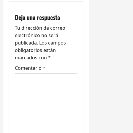
a
c
Deja una respuesta
i
Tu dirección de correo
ó
electrónico no será
publicada.
Los campos
n
obligatorios están
marcados con
*
d
Comentario
*
e
e
n
t
r