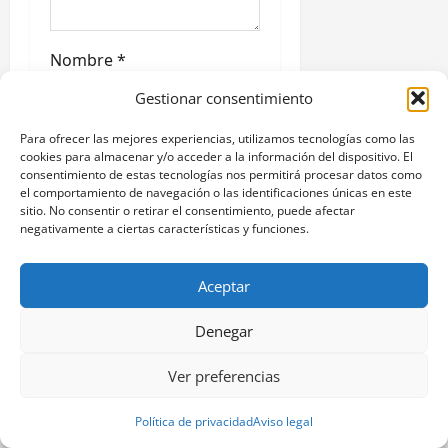
a
d
Nombre
*
a
Gestionar consentimiento
s
Correo electrónico
*
Para ofrecer las mejores experiencias, utilizamos tecnologías como las
cookies para almacenar y/o acceder a la información del dispositivo. El
consentimiento de estas tecnologías nos permitirá procesar datos como
el comportamiento de navegación o las identificaciones únicas en este
sitio. No consentir o retirar el consentimiento, puede afectar
Web
negativamente a ciertas características y funciones.
Aceptar
Guarda mi nombre,
Denegar
correo electrónico y web
en este navegador para
Ver preferencias
la próxima vez que
comente.
Política de privacidad
Aviso legal