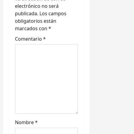
ó
electrónico no será
publicada.
Los campos
n
obligatorios están
marcados con
*
d
Comentario
*
e
e
n
t
r
a
d
Nombre
*