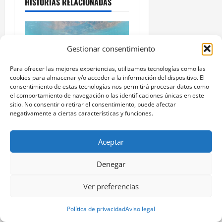
HISTORIAS RELACIONADAS
Gestionar consentimiento
Para ofrecer las mejores experiencias, utilizamos tecnologías como las
Información general
cookies para almacenar y/o acceder a la información del dispositivo. El
consentimiento de estas tecnologías nos permitirá procesar datos como
el comportamiento de navegación o las identificaciones únicas en este
Conoce al alcalde de Vigo y
sitio. No consentir o retirar el consentimiento, puede afectar
negativamente a ciertas características y funciones.
la historia de sus
predecesores
Aceptar
Pablo Arranz
enero 5, 2025
0
Denegar
Ver preferencias
TE PUEDEN INTERESAR
Política de privacidad
Aviso legal