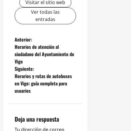
Visitar el sitio web
Ver todas las
entradas
N
Anterior:
Horarios de atención al
a
ciudadano del Ayuntamiento de
Vigo
v
Siguiente:
e
Horarios y rutas de autobuses
en Vigo: guía completa para
g
usuarios
a
c
Deja una respuesta
i
Tu dirección de correo