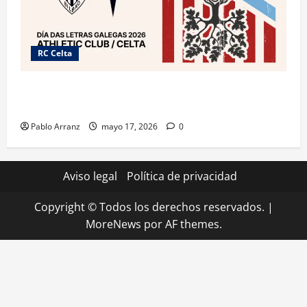
RC Celta
Celta y Athletic Club unidos por el “Día das Letras
Galegas” con acciones culturales.
Pablo Arranz
mayo 17, 2026
0
Aviso legal
Política de privacidad
Copyright © Todos los derechos reservados.
|
MoreNews
por AF themes.