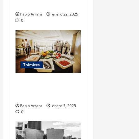
completa
Pablo Arranz
enero 22, 2025
0
Trámites
Cómo solicitar un atestado
policial en Vigo: guía paso a
paso
Pablo Arranz
enero 5, 2025
0