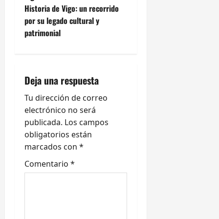
e
Historia de Vigo: un recorrido
por su legado cultural y
g
patrimonial
a
c
Deja una respuesta
i
Tu dirección de correo
ó
electrónico no será
publicada.
Los campos
n
obligatorios están
marcados con
*
d
Comentario
*
e
e
n