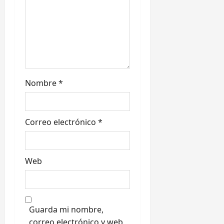
t
r
a
d
Nombre
*
a
s
Correo electrónico
*
Web
Guarda mi nombre,
correo electrónico y web