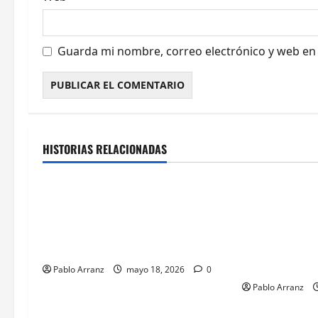
d
a
Guarda mi nombre, correo electrónico y web en
s
Cultura y Ocio
Galicia
Cultura y Oci
HISTORIAS RELACIONADAS
Ourense
Galicia
Villaverde resalta la importancia
El consejero d
del sector logístico en la
Justicia y Dep
distribución de los productos del
celebraciones 
mar gallegos.
Galegas en el 
Avellaneda.
Pablo Arranz
mayo 18, 2026
0
Pablo Arranz