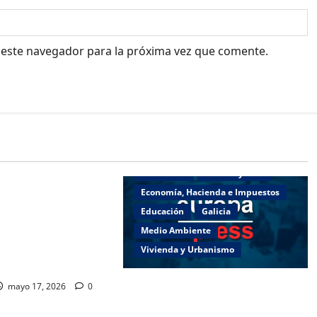
 este navegador para la próxima vez que comente.
o
Deportes
Actualidad
Cultura y Ocio
e Presidencia,
Economía, Hacienda e Impuestos
ortes se une a las
Educación
Galicia
del Día das Letras
Medio Ambiente
Centro Galego de
Vivienda y Urbanismo
Es necesario aumentar el esfuerzo
mayo 17, 2026
0
a partir de ahora.