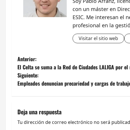
Soy Pablo Arranz, lice
con un máster en Direc
ESIC. Me interesan el n
profesional en la gesti
Visitar el sitio web
N
Anterior:
El Celta se suma a la Red de Ciudades LALIGA por el r
a
Siguiente:
v
Empleados denuncian precariedad y cargas de trabajo
e
g
Deja una respuesta
a
Tu dirección de correo electrónico no será publicad