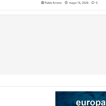
Pablo Arranz
mayo 16, 2026
0
Ocio
Galicia
Ourense
esalta la importancia del
tico en la distribución de los