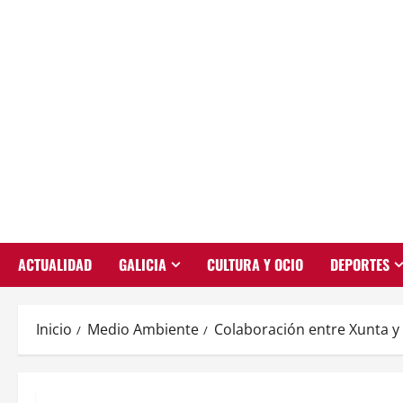
Saltar
al
contenido
ACTUALIDAD
GALICIA
CULTURA Y OCIO
DEPORTES
Inicio
Medio Ambiente
Colaboración entre Xunta y 