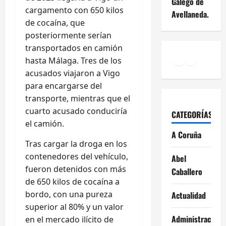
Galego de
cargamento con 650 kilos
Avellaneda.
de cocaína, que
posteriormente serían
transportados en camión
Facebook
Instagr
YouTu
hasta Málaga. Tres de los
acusados viajaron a Vigo
para encargarse del
transporte, mientras que el
cuarto acusado conduciría
CATEGORÍAS
el camión.
A Coruña
Tras cargar la droga en los
contenedores del vehículo,
Abel
fueron detenidos con más
Caballero
de 650 kilos de cocaína a
bordo, con una pureza
Actualidad
superior al 80% y un valor
Administración
en el mercado ilícito de