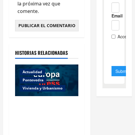
la próxima vez que
comente.
HISTORIAS RELACIONADAS
Actualidad
Pontevedra
Vivienda y Urbanismo
Piden 3 años de cárcel para
dos acusados por
apropiarse de más de
136.000 euros de la venta
de una casa en Baiona.