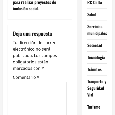
para realizar proyectos de
RC Celta
a
inclusión social.
Salud
c
i
Servicios
Deja una respuesta
municipales
ó
Tu dirección de correo
Sociedad
n
electrónico no será
publicada.
Los campos
Tecnología
d
obligatorios están
e
marcados con
*
Trámites
Comentario
*
e
Tranporte y
Seguridad
n
Vial
t
Turismo
r