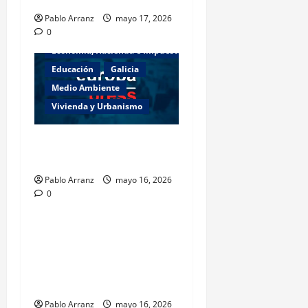
Pablo Arranz
mayo 17, 2026
0
Actualidad
Cultura y Ocio
Economía, Hacienda e Impuestos
Educación
Galicia
Medio Ambiente
Vivienda y Urbanismo
Es necesario aumentar el
esfuerzo a partir de ahora.
Pablo Arranz
mayo 16, 2026
0
Galicia
Pontevedra
Medio Rural invierte más de
600 mil euros en mejorar
infraestructuras rurales de
Ribadumia.
Pablo Arranz
mayo 16, 2026