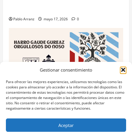
apropiarse de más de 136.000 euros de la venta de
una casa en Baiona.
Pablo Arranz
mayo 17, 2026
0
Gestionar consentimiento
Para ofrecer las mejores experiencias, utilizamos tecnologías como las
cookies para almacenar y/o acceder a la información del dispositivo. El
consentimiento de estas tecnologías nos permitirá procesar datos como
RC Celta
el comportamiento de navegación o las identificaciones únicas en este
sitio. No consentir o retirar el consentimiento, puede afectar
Celta y Athletic Club unidos por el “Día das Letras
negativamente a ciertas características y funciones.
Galegas” con acciones culturales.
Pablo Arranz
mayo 17, 2026
0
Aceptar