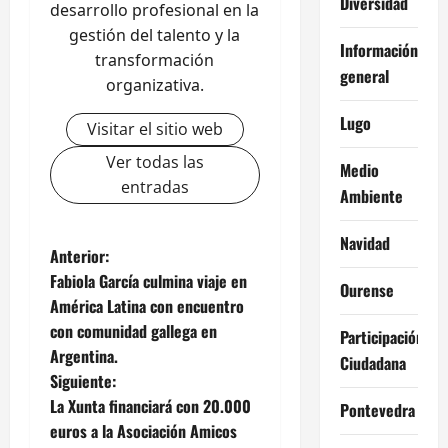
Diversidad
desarrollo profesional en la
gestión del talento y la
Información
transformación
general
organizativa.
Lugo
Visitar el sitio web
Ver todas las
Medio
entradas
Ambiente
Navidad
N
Anterior:
Fabiola García culmina viaje en
Ourense
a
América Latina con encuentro
con comunidad gallega en
v
Participación
Argentina.
Ciudadana
e
Siguiente:
La Xunta financiará con 20.000
Pontevedra
g
euros a la Asociación Amicos