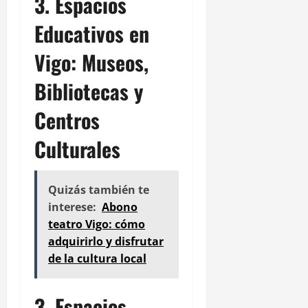
3. Espacios
Educativos en
Vigo: Museos,
Bibliotecas y
Centros
Culturales
Quizás también te
interese:
Abono
teatro Vigo: cómo
adquirirlo y disfrutar
de la cultura local
3. Espacios