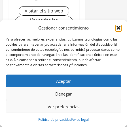
Visitar el sitio web
Ver todas las
entradas
Gestionar consentimiento
Para ofrecer las mejores experiencias, utilizamos tecnologías como las
cookies para almacenar y/o acceder a la información del dispositivo. El
N
Anterior:
consentimiento de estas tecnologías nos permitirá procesar datos como
Actividades deportivas en Vigo:
el comportamiento de navegación o las identificaciones únicas en este
a
sitio. No consentir o retirar el consentimiento, puede afectar
opciones inclusivas para todos
negativamente a ciertas características y funciones.
los niveles
v
Siguiente:
Aceptar
e
Actividades recreativas para
mayores en Vigo: opciones
g
Denegar
disponibles
a
Ver preferencias
c
Política de privacidad
Aviso legal
Deja una respuesta