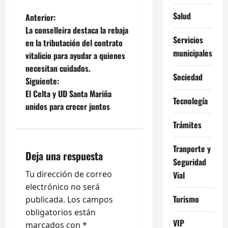
N
Salud
Anterior:
La conselleira destaca la rebaja
a
Servicios
en la tributación del contrato
municipales
vitalicio para ayudar a quienes
v
necesitan cuidados.
Sociedad
e
Siguiente:
El Celta y UD Santa Mariña
Tecnología
g
unidos para crecer juntos
a
Trámites
c
Tranporte y
Deja una respuesta
Seguridad
i
Tu dirección de correo
Vial
ó
electrónico no será
Turismo
publicada.
Los campos
n
obligatorios están
VIP
marcados con
*