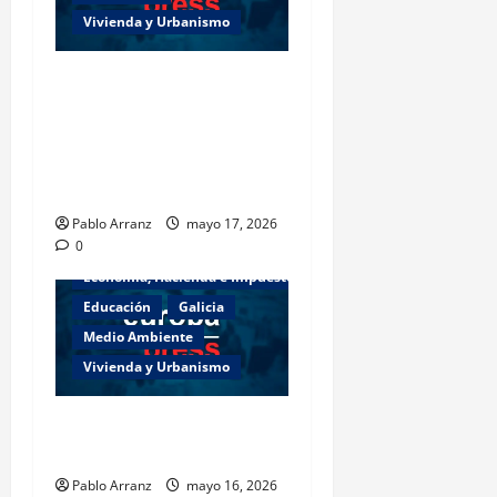
Vivienda y Urbanismo
Piden 3 años de cárcel para
dos acusados por
apropiarse de más de
136.000 euros de la venta
de una casa en Baiona.
Pablo Arranz
mayo 17, 2026
0
Actualidad
Cultura y Ocio
Economía, Hacienda e Impuestos
Educación
Galicia
Medio Ambiente
Vivienda y Urbanismo
Es necesario aumentar el
esfuerzo a partir de ahora.
Pablo Arranz
mayo 16, 2026