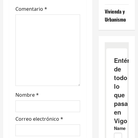
d
Comentario
*
Vivienda y
e
Urbanismo
e
n
t
r
a
d
Nombre
*
a
s
Correo electrónico
*