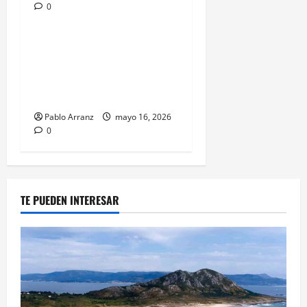
0
Galicia
Pontevedra
Medio Rural invierte más de
600 mil euros en mejorar
infraestructuras rurales de
Ribadumia.
Pablo Arranz
mayo 16, 2026
0
TE PUEDEN INTERESAR