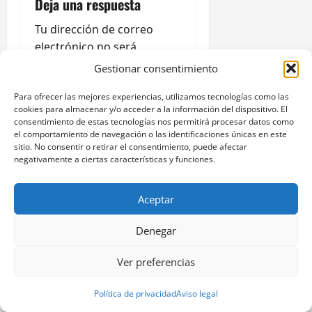
Deja una respuesta
i
Tu dirección de correo
ó
electrónico no será
publicada.
Los campos
Gestionar consentimiento
n
obligatorios están
Para ofrecer las mejores experiencias, utilizamos tecnologías como las
marcados con
*
d
cookies para almacenar y/o acceder a la información del dispositivo. El
Comentario
*
consentimiento de estas tecnologías nos permitirá procesar datos como
e
el comportamiento de navegación o las identificaciones únicas en este
sitio. No consentir o retirar el consentimiento, puede afectar
negativamente a ciertas características y funciones.
e
n
Aceptar
t
Denegar
r
Ver preferencias
a
Política de privacidad
Aviso legal