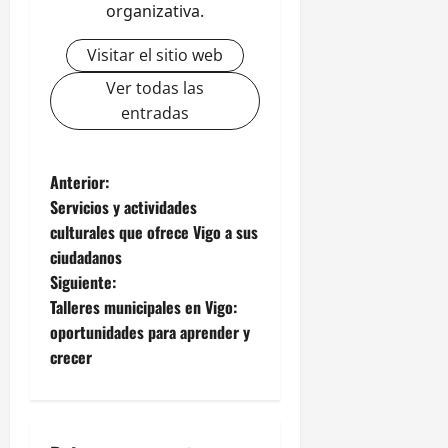
organizativa.
Visitar el sitio web
Ver todas las
entradas
N
Anterior:
Servicios y actividades
a
culturales que ofrece Vigo a sus
ciudadanos
v
Siguiente:
e
Talleres municipales en Vigo:
oportunidades para aprender y
g
crecer
a
c