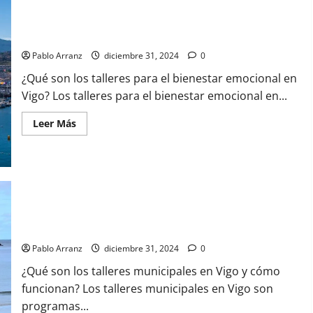
Vigo:
guía
de
Talleres para el bienestar emocional en Vigo: mejora tu salud
programación
mental
y
espectáculos
Pablo Arranz
diciembre 31, 2024
0
destacados
¿Qué son los talleres para el bienestar emocional en
Vigo? Los talleres para el bienestar emocional en...
Leer
Leer Más
más
acerca
de
Talleres
para
el
bienestar
emocional
en
Talleres municipales en Vigo: oportunidades para aprender y
Vigo:
crecer
mejora
tu
Pablo Arranz
diciembre 31, 2024
0
salud
mental
¿Qué son los talleres municipales en Vigo y cómo
funcionan? Los talleres municipales en Vigo son
programas...