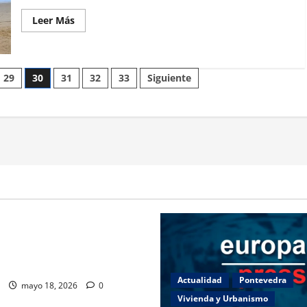
Leer
Leer Más
más
acerca
de
Talleres
municipales
en
29
30
31
32
33
Siguiente
Vigo:
oportunidades
para
aprender
y
crecer
Ocio
Galicia
Ourense
esalta la importancia del
tico en la distribución de los
el mar gallegos.
Actualidad
Pontevedra
mayo 18, 2026
0
Vivienda y Urbanismo