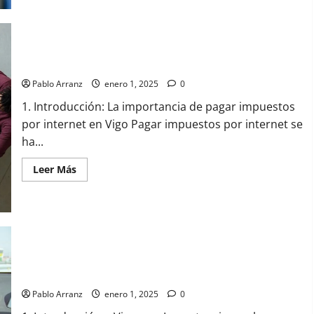
Beneficios
de
alquilar
un
piso
a
través
Cómo pagar impuestos por internet en Vigo de forma sencilla
del
ayuntamiento
Pablo Arranz
enero 1, 2025
0
de
Vigo
1. Introducción: La importancia de pagar impuestos
por internet en Vigo Pagar impuestos por internet se
ha...
Leer
Leer Más
más
acerca
de
Cómo
pagar
impuestos
por
internet
en
Vigo y su conexión con el transporte público regional: todo lo
Vigo
que necesitas saber
de
forma
Pablo Arranz
enero 1, 2025
0
sencilla