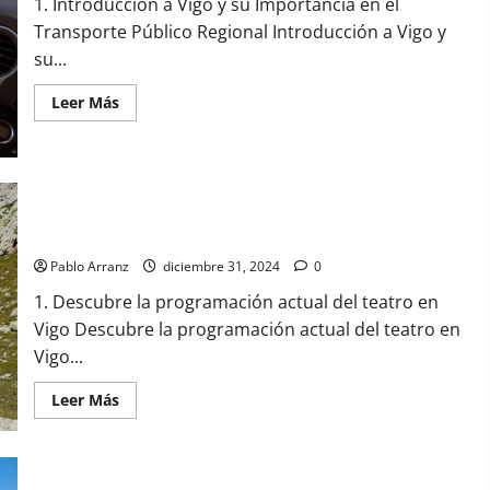
1. Introducción a Vigo y su Importancia en el
Transporte Público Regional Introducción a Vigo y
su...
Leer
Leer Más
más
acerca
de
Vigo
y
su
conexión
Teatro en Vigo: guía de programación y espectáculos
con
destacados
el
transporte
Pablo Arranz
diciembre 31, 2024
0
público
regional:
1. Descubre la programación actual del teatro en
todo
lo
Vigo Descubre la programación actual del teatro en
que
necesitas
Vigo...
saber
Leer
Leer Más
más
acerca
de
Teatro
en