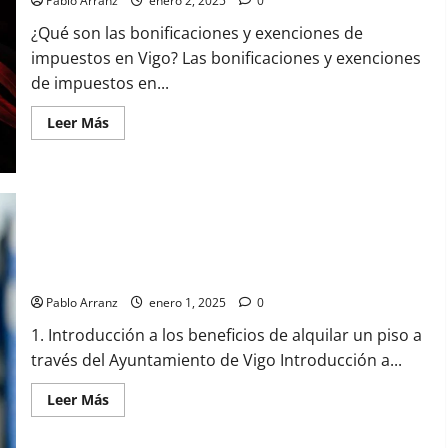
del
Pablo Arranz
enero 2, 2025
0
evento
¿Qué son las bonificaciones y exenciones de
impuestos en Vigo? Las bonificaciones y exenciones
de impuestos en...
Leer
Leer Más
más
acerca
de
Bonificaciones
y
exenciones
de
impuestos
en
Beneficios de alquilar un piso a través del ayuntamiento de
Vigo:
Vigo
guía
completa
Pablo Arranz
enero 1, 2025
0
1. Introducción a los beneficios de alquilar un piso a
través del Ayuntamiento de Vigo Introducción a...
Leer
Leer Más
más
acerca
de