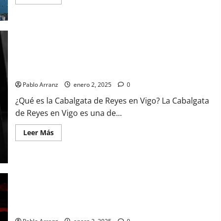
más
acerca
de
Centros
municipales
de
mayores
en
Vigo:
Cabalgata de Reyes en Vigo: guía completa para disfrutar del
servicios
evento
y
actividades
Pablo Arranz
enero 2, 2025
0
disponibles
¿Qué es la Cabalgata de Reyes en Vigo? La Cabalgata
de Reyes en Vigo es una de...
Leer
Leer Más
más
acerca
de
Cabalgata
de
Reyes
en
Vigo:
guía
Bonificaciones y exenciones de impuestos en Vigo: guía
completa
completa
para
disfrutar