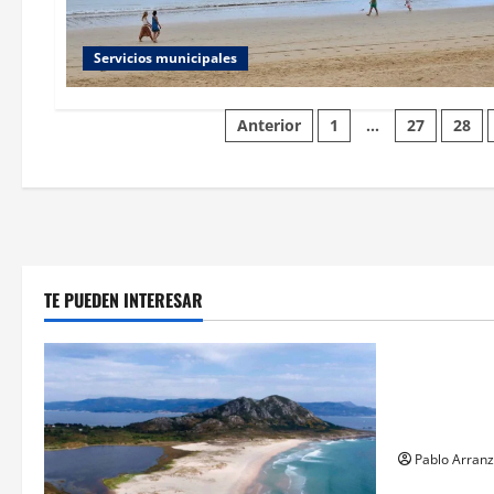
Servicios municipales
Paginación
Anterior
1
…
27
28
de
entradas
TE PUEDEN INTERESAR
Cultura y 
Villaverde r
sector logís
productos d
Pablo Arranz