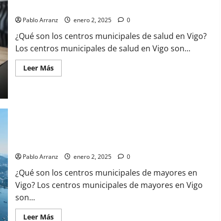
disponible
Pablo Arranz
enero 2, 2025
0
¿Qué son los centros municipales de salud en Vigo?
Los centros municipales de salud en Vigo son...
Leer
Leer Más
más
acerca
de
Centros
municipales
de
salud
en
Vigo:
Centros municipales de mayores en Vigo: servicios y
servicios
actividades disponibles
y
ubicación
Pablo Arranz
enero 2, 2025
0
disponible
¿Qué son los centros municipales de mayores en
Vigo? Los centros municipales de mayores en Vigo
son...
Leer
Leer Más