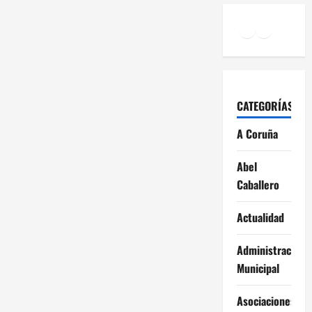
Facebook
Instagr
YouTu
CATEGORÍAS
A Coruña
Abel
Caballero
Actualidad
Administración
Municipal
Asociaciones