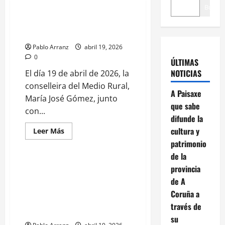
Buscar
Riotorto, epicentro de la
artesanía del hierro en Galicia
Pablo Arranz
abril 19, 2026
0
ÚLTIMAS
NOTICIAS
El día 19 de abril de 2026, la
conselleira del Medio Rural,
Asociaciones
A Paisaxe
María José Gómez, junto
Cultura y Ocio
que sabe
con...
Eventos y Actividades
difunde la
Galicia
Salud
cultura y
Leer
Leer Más
más
Sociedad
patrimonio
acerca
de
de la
Riotorto,
epicentro
Destacan labor de la Asociación
provincia
de
Española contra el Cáncer de
la
de A
artesanía
Ribeira en el acompañamiento a
Coruña a
del
pacientes oncológicos y sus
hierro
través de
en
familias
Galicia
su