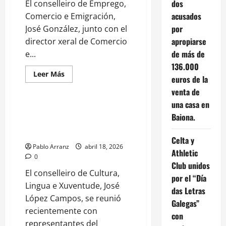
dos
El conselleiro de Emprego,
pacientes
oncológicos
acusados
Comercio e Emigración,
y
sus
por
José González, junto con el
familias
apropiarse
director xeral de Comercio
de más de
e...
Cultura y Ocio
136.000
Eventos y Actividades
Leer
Leer Más
euros de la
más
Galicia
acerca
venta de
de
La
una casa en
Xunta
Colaboración entre Galicia y
refuerza
Baiona.
Portugal para promover la
en
Ribadeo
cultura gallega
su
Celta y
compromiso
Pablo Arranz
abril 18, 2026
con
Athletic
0
el
Club unidos
comercio
El conselleiro de Cultura,
de
por el “Día
proximidad
Lingua e Xuventude, José
como
das Letras
motor
López Campos, se reunió
económico
Galegas”
y
recientemente con
ejemplo
con
de
representantes del