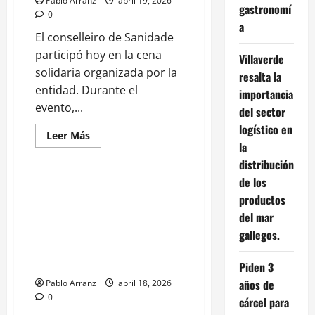
Pablo Arranz
abril 19, 2026
gastronomí
0
a
El conselleiro de Sanidade
participó hoy en la cena
Villaverde
solidaria organizada por la
resalta la
entidad. Durante el
importancia
evento,...
del sector
Asociaciones
logístico en
Emprendimiento
Leer
Leer Más
más
la
Galicia
Lugo
acerca
distribución
de
Destacan
de los
labor
La Xunta refuerza en Ribadeo su
de
productos
compromiso con el comercio de
la
Asociación
del mar
proximidad como motor
Española
económico y ejemplo de
contra
gallegos.
el
emprendimiento ligado al
Cáncer
territorio.
de
Piden 3
Ribeira
en
años de
Pablo Arranz
abril 18, 2026
el
0
cárcel para
acompañamiento
a