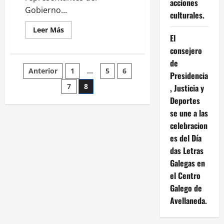
acciones
emprendimiento
Gobierno...
ligado
culturales.
al
territorio.
Leer
Leer Más
más
El
acerca
consejero
de
Colaboración
de
entre
Paginación
Anterior
1
…
5
6
Galicia
Presidencia
y
Portugal
7
8
, Justicia y
de
para
promover
Deportes
la
entradas
se une a las
cultura
gallega
celebracion
es del Día
das Letras
Galegas en
el Centro
Galego de
Avellaneda.